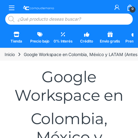
Skip to navigation
Skip to content
Open
0
Búsqueda de productos
Tienda
Precio bajo
0% Interés
Crédito
Envío gratis
Premi
Inicio
Google Workspace en Colombia, México y LATAM (Antes 
Google
Workspace en
Colombia,
México y