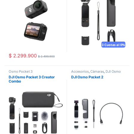
3 Cuotas al 0%
$
2.299.900
$
2.499.900
Osmo Pocket 3
Accesorios
,
Cámaras
,
DJI Osmo
DJI Osmo Pocket 3 Creator
DJI Osmo Pocket 2
Combo