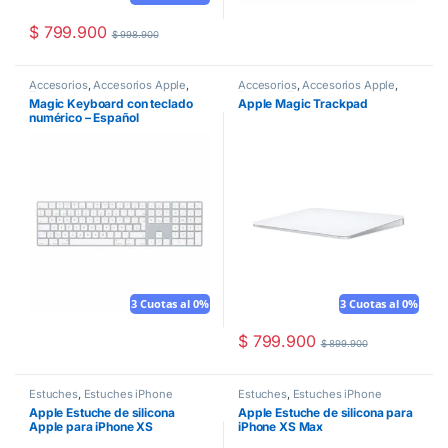
$
799.900
$
998.900
Accesorios
,
Accesorios Apple
,
Accesorios
,
Accesorios Apple
,
Teclados
Ratones
,
Teclados
Magic Keyboard con teclado
Apple Magic Trackpad
numérico – Español
3 Cuotas al 0%
3 Cuotas al 0%
$
799.900
$
899.900
Estuches
,
Estuches iPhone
Estuches
,
Estuches iPhone
Apple Estuche de silicona
Apple Estuche de silicona para
Apple para iPhone XS
iPhone XS Max