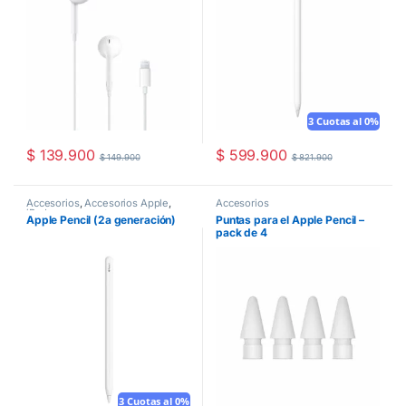
3 Cuotas al 0%
$
139.900
$
599.900
$
149.900
$
821.900
Accesorios
,
Accesorios Apple
,
Accesorios
iPad
Apple Pencil (2a generación)
Puntas para el Apple Pencil –
pack de 4
3 Cuotas al 0%