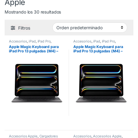
Apple
Mostrando los 30 resultados
Filtros
Accesorios
,
iPad
,
iPad Pro
,
Accesorios
,
iPad
,
iPad Pro
,
Teclados
Teclados
Apple Magic Keyboard para
Apple Magic Keyboard para
iPad Pro 13 pulgadas (M4) –
iPad Pro 13 pulgadas (M4) –
Español (América Latina) –
Español – Negro
Negro
Accesorios Apple
,
Cargadores
Accesorios
,
Accesorios Apple
,