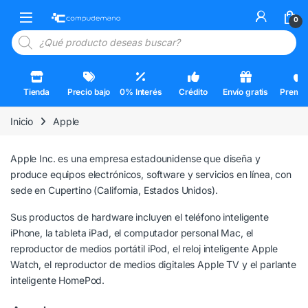
Skip to navigation
Skip to content
Open
0
Búsqueda de productos
Tienda
Precio bajo
0% Interés
Crédito
Envío gratis
Premi
Inicio
Apple
Apple Inc. es una empresa estadounidense que diseña y
produce equipos electrónicos, software y servicios en línea, con
sede en Cupertino (California, Estados Unidos).
Sus productos de hardware incluyen el teléfono inteligente
iPhone, la tableta iPad, el computador personal Mac, el
reproductor de medios portátil iPod, el reloj inteligente Apple
Watch, el reproductor de medios digitales Apple TV y el parlante
inteligente HomePod.