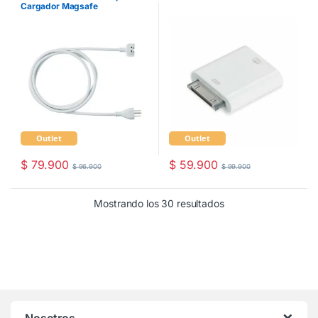
Cargador Magsafe
Outlet
Outlet
$
79.900
$
59.900
$
96.900
$
99.900
Mostrando los 30 resultados
Nosotros