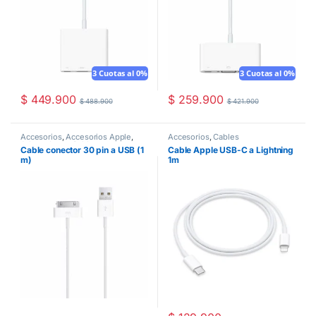
3 Cuotas al 0%
3 Cuotas al 0%
$
449.900
$
259.900
$
488.900
$
421.900
Accesorios
,
Accesorios Apple
,
Accesorios
,
Cables
Adaptadores
,
Cables
Cable conector 30 pin a USB (1
Cable Apple USB-C a Lightning
m)
1m