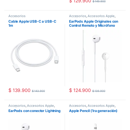
$
129.900
$
149.900
Accesorios
Accesorios
,
Accesorios Apple
,
Audífonos
Cable Apple USB-C a USB-C
EarPods Apple Originales con
1m
Control Remoto y Micrófono
$
139.900
$
124.900
$
143.900
$
139.900
Accesorios
,
Accesorios Apple
,
Accesorios
,
Accesorios Apple
,
Audífonos
,
Cables
iPad
EarPods con conector Lightning
Apple Pencil (1ra generación)