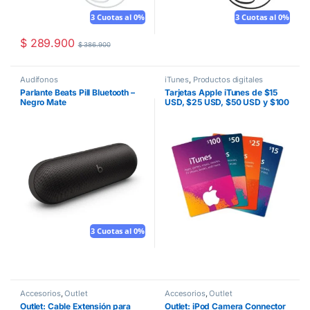
3 Cuotas al 0%
3 Cuotas al 0%
$
289.900
$
386.900
Audífonos
iTunes
,
Productos digitales
Parlante Beats Pill Bluetooth –
Tarjetas Apple iTunes de $15
Negro Mate
USD, $25 USD, $50 USD y $100
USD (Para comprar Apps,
música y libros en el App Store)
3 Cuotas al 0%
Accesorios
,
Outlet
Accesorios
,
Outlet
Outlet: Cable Extensión para
Outlet: iPod Camera Connector