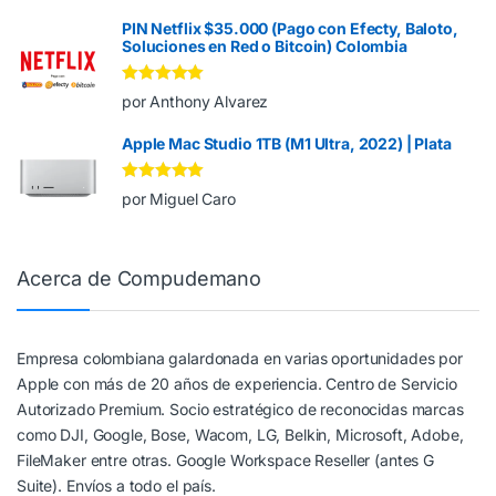
PIN Netflix $35.000 (Pago con Efecty, Baloto,
Soluciones en Red o Bitcoin) Colombia
Valorado en
5
por Anthony Alvarez
de 5
Apple Mac Studio 1TB (M1 Ultra, 2022) | Plata
Valorado en
5
por Miguel Caro
de 5
Acerca de Compudemano
Empresa colombiana galardonada en varias oportunidades por
Apple con más de 20 años de experiencia. Centro de Servicio
Autorizado Premium. Socio estratégico de reconocidas marcas
como DJI, Google, Bose, Wacom, LG, Belkin, Microsoft, Adobe,
FileMaker entre otras. Google Workspace Reseller (antes G
Suite). Envíos a todo el país.