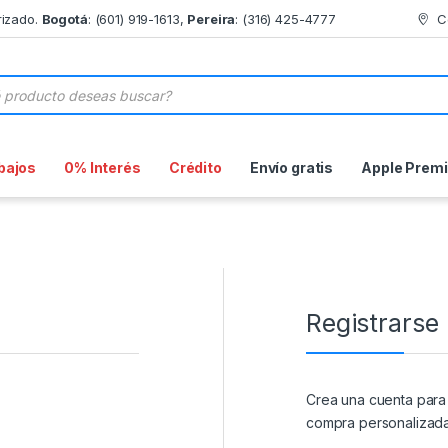
rizado.
Bogotá
: (601) 919-1613,
Pereira
: (316) 425-4777
C
de productos
bajos
0% Interés
Crédito
Envío gratis
Apple Prem
Registrarse
Crea una cuenta para
compra personalizada