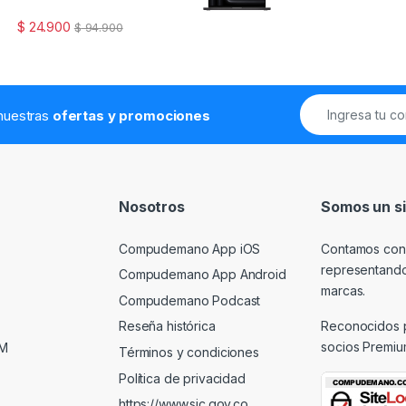
$
24.900
$
94.900
 nuestras
ofertas y promociones
Nosotros
Somos un si
Compudemano App iOS
Contamos con
representando
Compudemano App Android
marcas.
Compudemano Podcast
Reconocidos 
Reseña histórica
socios Premiu
PM
Términos y condiciones
Política de privacidad
https://www.sic.gov.co