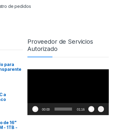
stro de pedidos
Proveedor de Servicios
Autorizado
do para
ansparente
Reproductor
de
vídeo
C a
nco
00:00
01:16
o de 16"
 - 1TB -