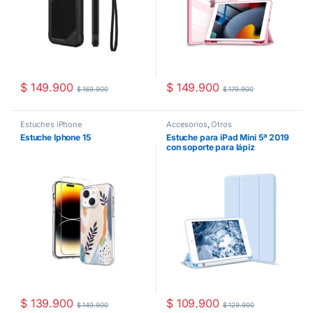
$
149.900
$
149.900
$
169.900
$
179.900
Estuches iPhone
Accesorios
,
Otros
Estuche Iphone 15
Estuche para iPad Mini 5ª 2019
con soporte para lápiz
$
139.900
$
109.900
$
149.900
$
129.900