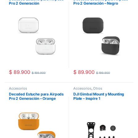
Pro 2 Generación
Pro 2 Generación – Negro
$
89.900
$
89.900
$
199.900
$
199.900
Accesorios
Accesorios
,
Otros
Decoded Estuche para Airpods
DJI Gimbal Mount y Mounting
Pro 2 Generación – Orange
Plate – Inspire 1