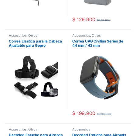
$
129.900
$
149.900
Accesorios
,
Otros
Accesorios
,
Otros
Correa Elastica para la Cabeza
Correa UAG Civilian Series de
Ajustable para Gopro
44 mm / 42 mm
$
199.900
$
299.900
Accesorios
,
Otros
Accesorios
Decoded Estuche para Airpods
Decoded Estuche para Airpods