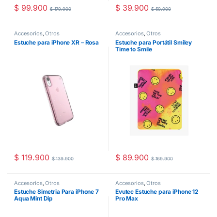
$
99.900
$
39.900
$
179.900
$
59.900
Accesorios
,
Otros
Accesorios
,
Otros
Estuche para iPhone XR – Rosa
Estuche para Portátil Smiley
Time to Smile
$
119.900
$
89.900
$
139.900
$
169.900
Accesorios
,
Otros
Accesorios
,
Otros
Estuche Simetria Para iPhone 7
Evutec Estuche para iPhone 12
Aqua Mint Dip
Pro Max