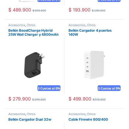
$
489.900
$
193.900
$
699.900
$
249.900
Accesorios
,
Otros
Accesorios
,
Otros
Belkin BoostCharge Hybrid
Belkin Cargador 4 puertos
25W Wall Charger y 4800mAh
140W
Power Bank
3 Cuotas al 0%
3 Cuotas al 0%
$
279.900
$
499.900
$
299.900
$
519.900
Accesorios
,
Otros
Accesorios
,
Otros
Belkin Cargador Dual 32w
Cable Firewire 800/400