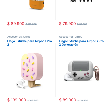
$
89.900
$
79.900
$
199.900
$
99.900
Accesorios
,
Otros
Accesorios
,
Otros
Elago Estuche para Airpods Pro
Elago Estuche para Airpods Pro
2
2 Generación
$
139.900
$
89.900
$
169.900
$
119.900