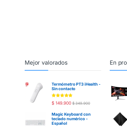
Mejor valorados
En pr
Termómetro PT3 iHealth -
Sin contacto
Valorado en
$
149.900
$
349.900
5.00
de 5
Magic Keyboard con
teclado numérico -
Español