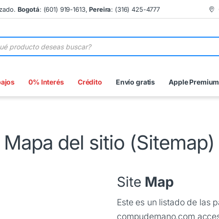
izado.
Bogotá
: (601) 919-1613,
Pereira
: (316) 425-4777
 de productos
bajos
0% Interés
Crédito
Envío gratis
Apple Premiu
Mapa del sitio (Sitemap)
Site
Map
Este es un listado de las 
compudemano.com accesib