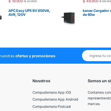
$
19.900
$
49.900
$
27.900
$
59.90
APC Easy UPS BV 650VA,
kanex Cargador 
AVR, 120V
de 60w
e nuestras
ofertas y promociones
Nosotros
Somos un si
Compudemano App iOS
Contamos con
representando
Compudemano App Android
marcas.
Compudemano Podcast