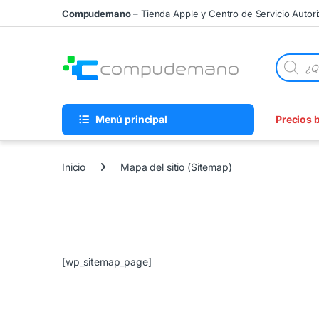
Skip to navigation
Skip to content
Compudemano
– Tienda Apple y Centro de Servicio Autor
Búsqueda
Menú principal
Precios 
Inicio
Mapa del sitio (Sitemap)
[wp_sitemap_page]