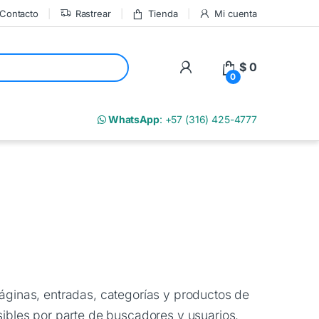
Contacto
Rastrear
Tienda
Mi cuenta
My Account
$
0
0
m
WhatsApp
: +57 (316) 425-4777
páginas, entradas, categorías y productos de
les por parte de buscadores y usuarios.