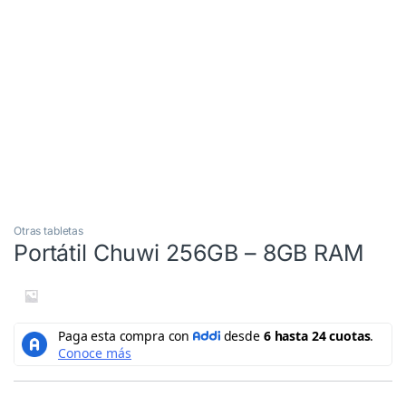
3 Cuotas al 0%
Mouse gratis
Otras tabletas
Portátil Chuwi 256GB – 8GB RAM