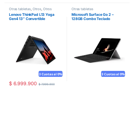
Otras tabletas
,
Otros
,
Otros
Otras tabletas
portátiles
Lenovo ThinkPad L13 Yoga
Microsoft Surface Go 2 –
Gen4 13″ Convertible
128GB Combo Teclado
3 Cuotas al 0%
Mouse gratis
3 Cuotas al 0%
Mouse gratis
$
6.999.900
$
7.999.900