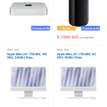
3 Cuotas al 0%
Mouse gratis
Outlet
3 Cuotas al 0%
Mouse gratis
$
7.999.900
$
19.999.900
iMac
,
Mac
iMac
,
Mac
Apple iMac 24″ 1TB (M4, 10C
Apple iMac 24″ 1TB (M4, 8C
GPU, 24GB) | Plata
GPU, 16GB) | Plata