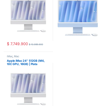
$
7.749.900
$
10.999.900
iMac
,
Mac
Apple iMac 24″ 512GB (M4,
10C GPU, 16GB) | Plata