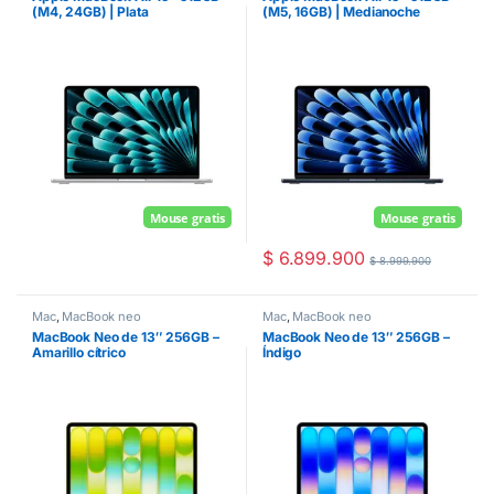
(M4, 24GB) | Plata
(M5, 16GB) | Medianoche
Mouse gratis
Mouse gratis
$
6.899.900
$
8.999.900
Mac
,
MacBook neo
Mac
,
MacBook neo
MacBook Neo de 13″ 256GB –
MacBook Neo de 13″ 256GB –
Amarillo cítrico
Índigo