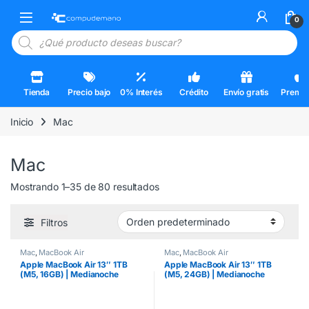
Skip to navigation
Skip to content
Open
0
Búsqueda de productos
Tienda
Precio bajo
0% Interés
Crédito
Envío gratis
Premi
Inicio
Mac
Mac
Mostrando 1–35 de 80 resultados
Filtros
Mac
,
MacBook Air
Mac
,
MacBook Air
Apple MacBook Air 13″ 1TB
Apple MacBook Air 13″ 1TB
(M5, 16GB) | Medianoche
(M5, 24GB) | Medianoche