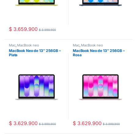
$
3.659.900
$
3.999.900
Mac
,
MacBook neo
Mac
,
MacBook neo
MacBook Neo de 13″ 256GB –
MacBook Neo de 13″ 256GB –
Plata
Rosa
$
3.629.900
$
3.629.900
$
3.999.900
$
3.999.900