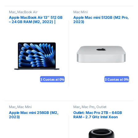
Mac
,
MacBook Air
Mac Mini
Apple MacBook Air 13″ 512 GB
Apple Mac mini 512GB (M2 Pro,
– 24 GB RAM (M2, 2022) |
2023)
Media noche
3 Cuotas al 0%
Mouse gratis
3 Cuotas al 0%
Mouse gratis
Mac
,
Mac Mini
Mac
,
Mac Pro
,
Outlet
Apple Mac mini 256GB (M2,
Outlet: Mac Pro 2TB – 64GB
2023)
RAM – 2.7 GHz Intel Xeon