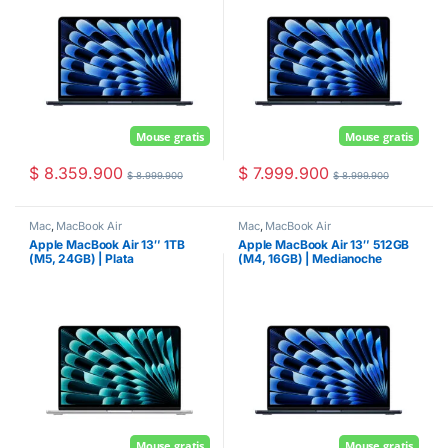
Mouse gratis
Mouse gratis
$
8.359.900
$
7.999.900
$
8.999.900
$
8.999.900
Mac
,
MacBook Air
Mac
,
MacBook Air
Apple MacBook Air 13″ 1TB
Apple MacBook Air 13″ 512GB
(M5, 24GB) | Plata
(M4, 16GB) | Medianoche
Mouse gratis
Mouse gratis