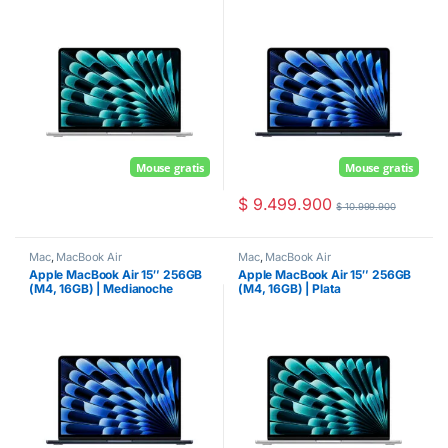
Mouse gratis
Mouse gratis
$
9.499.900
$
10.999.900
Mac
,
MacBook Air
Mac
,
MacBook Air
Apple MacBook Air 15″ 256GB
Apple MacBook Air 15″ 256GB
(M4, 16GB) | Medianoche
(M4, 16GB) | Plata