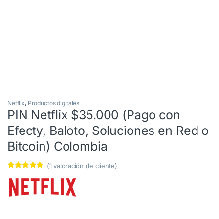
Netflix
,
Productos digitales
PIN Netflix $35.000 (Pago con
Efecty, Baloto, Soluciones en Red o
Bitcoin) Colombia
(
1
valoración de cliente)
Valorado
1
5.00
sobre
5 basado en
puntuación
de cliente