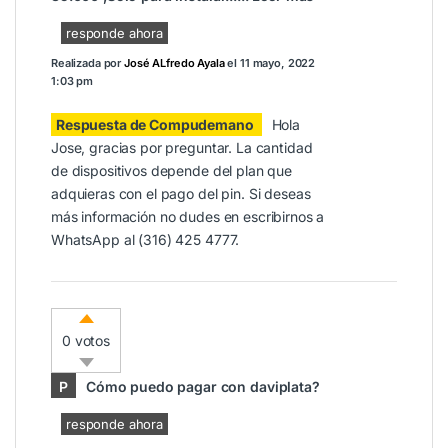
responde ahora
Realizada por
José ALfredo Ayala
el
11 mayo, 2022
1:03 pm
Respuesta de Compudemano
Hola
Jose, gracias por preguntar. La cantidad
de dispositivos depende del plan que
adquieras con el pago del pin. Si deseas
más información no dudes en escribirnos a
WhatsApp al (316) 425 4777.
0 votos
P
Cómo puedo pagar con daviplata?
responde ahora