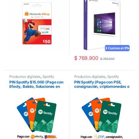
3 Cuotas al 0%
$
769.900
$
799.900
Productos digitales
,
Spotify
Productos digitales
,
Spotify
PIN Spotify $15.000 (Pago con
PIN Spotify (Pago con PSE,
Efecty, Baloto, Soluciones en
consignación, criptomonedas o
Red o 4-72) Colombia
tienda física) Colombia