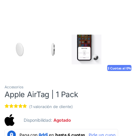
3 Cuotas al 0%
Accesorios
Apple AirTag | 1 Pack
(
1
valoración de cliente)
Valorado
1
5.00
sobre
Disponibilidad:
Agotado
5 basado en
puntuación
de cliente