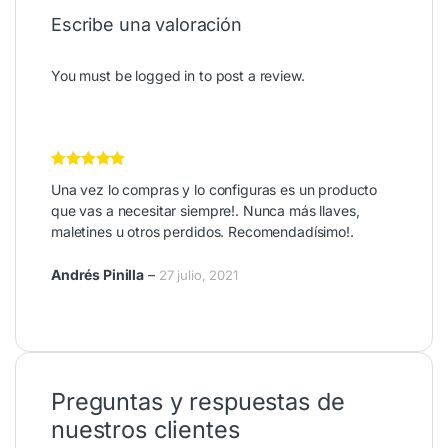
Escribe una valoración
You must be
logged in
to post a review.
Valorado en
5
Una vez lo compras y lo configuras es un producto
de 5
que vas a necesitar siempre!. Nunca más llaves,
maletines u otros perdidos. Recomendadísimo!.
Andrés Pinilla
–
27 julio, 2021
Preguntas y respuestas de
nuestros clientes