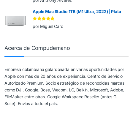
por Anthony Alvarez
de 5
Apple Mac Studio 1TB (M1 Ultra, 2022) | Plata
Valorado en
5
por Miguel Caro
de 5
Acerca de Compudemano
Empresa colombiana galardonada en varias oportunidades por
Apple con más de 20 años de experiencia. Centro de Servicio
Autorizado Premium. Socio estratégico de reconocidas marcas
como DJI, Google, Bose, Wacom, LG, Belkin, Microsoft, Adobe,
FileMaker entre otras. Google Workspace Reseller (antes G
Suite). Envíos a todo el país.