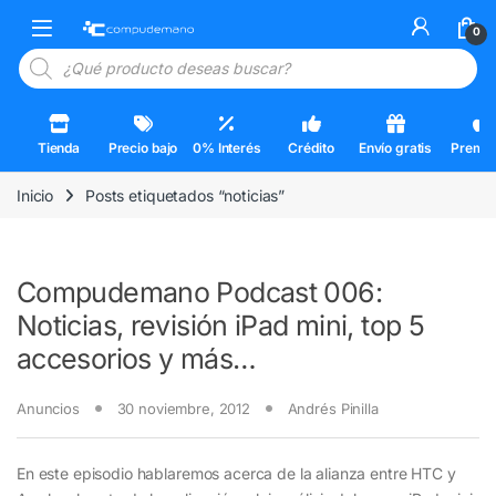
Skip to navigation
Skip to content
Open
0
Búsqueda de productos
Tienda
Precio bajo
0% Interés
Crédito
Envío gratis
Premi
Inicio
Posts etiquetados “noticias”
Compudemano Podcast 006:
Noticias, revisión iPad mini, top 5
accesorios y más…
Anuncios
30 noviembre, 2012
Andrés Pinilla
En este episodio hablaremos acerca de la alianza entre HTC y