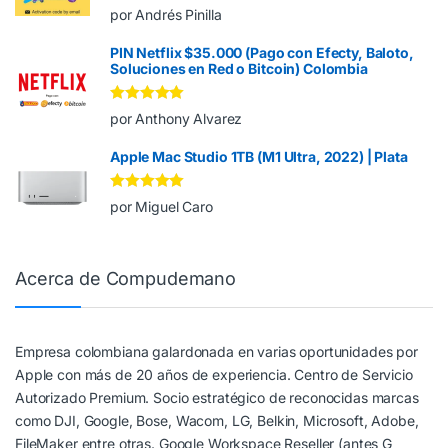
Valorado en
5
por Andrés Pinilla
de 5
PIN Netflix $35.000 (Pago con Efecty, Baloto,
Soluciones en Red o Bitcoin) Colombia
Valorado en
5
por Anthony Alvarez
de 5
Apple Mac Studio 1TB (M1 Ultra, 2022) | Plata
Valorado en
5
por Miguel Caro
de 5
Acerca de Compudemano
Empresa colombiana galardonada en varias oportunidades por
Apple con más de 20 años de experiencia. Centro de Servicio
Autorizado Premium. Socio estratégico de reconocidas marcas
como DJI, Google, Bose, Wacom, LG, Belkin, Microsoft, Adobe,
FileMaker entre otras. Google Workspace Reseller (antes G