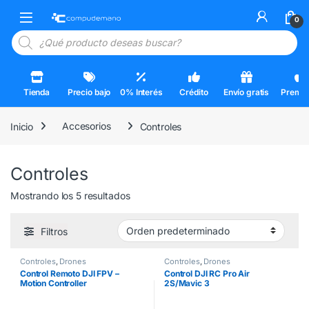
Skip to navigation
Skip to content
Open
0
Búsqueda de productos
Tienda
Precio bajo
0% Interés
Crédito
Envío gratis
Premi
Inicio
Accesorios
Controles
Controles
Mostrando los 5 resultados
Filtros
Controles
,
Drones
Controles
,
Drones
Control Remoto DJI FPV –
Control DJI RC Pro Air
Motion Controller
2S/Mavic 3