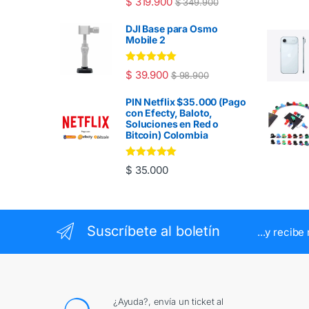
$
319.900
$
349.900
5.00
de 5
DJI Base para Osmo
Mobile 2
Valorado en
$
39.900
$
98.900
5.00
de 5
PIN Netflix $35.000 (Pago
con Efecty, Baloto,
Soluciones en Red o
Bitcoin) Colombia
Valorado en
$
35.000
5.00
de 5
Suscríbete al boletín
...y recib
¿Ayuda?, envía un ticket al