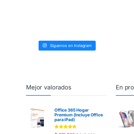
Síguenos en Instagram
Mejor valorados
En pr
Office 365 Hogar
Premium (Incluye Office
para iPad)
Valorado en