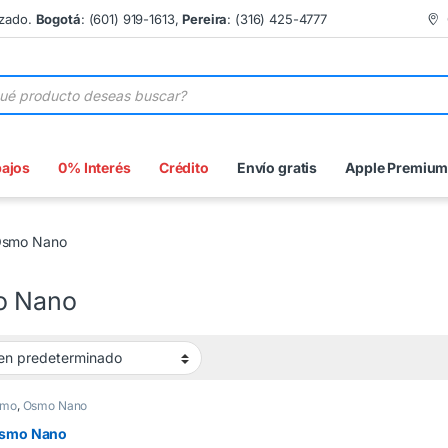
izado.
Bogotá
: (601) 919-1613,
Pereira
: (316) 425-4777
 de productos
bajos
0% Interés
Crédito
Envío gratis
Apple Premiu
smo Nano
o Nano
smo
,
Osmo Nano
Osmo Nano