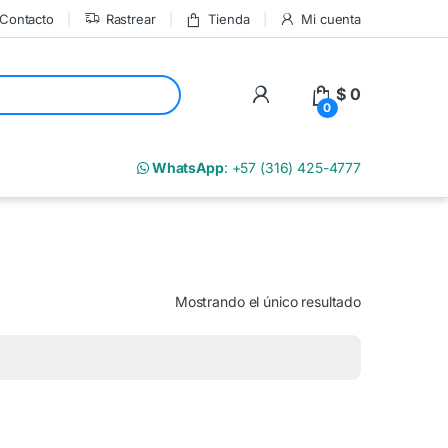
Contacto
Rastrear
Tienda
Mi cuenta
My Account
$
0
0
m
WhatsApp
: +57 (316) 425-4777
Mostrando el único resultado