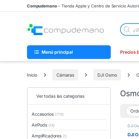
Skip to navigation
Skip to content
Compudemano
– Tienda Apple y Centro de Servicio Autor
Búsqueda
Menú principal
Precios 
Inicio
Cámaras
DJI Osmo
O
Osm
Ver todas las categorias
Accesorios
(779)
AirPods
(14)
DJI O
DJI 
Amplificadores
(1)