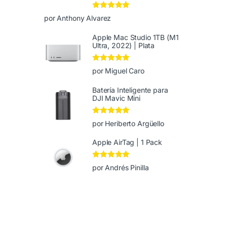
Valorado en
5
por Anthony Alvarez
de 5
Apple Mac Studio 1TB (M1
Ultra, 2022) | Plata
Valorado en
5
por Miguel Caro
de 5
Batería Inteligente para
DJI Mavic Mini
Valorado en
5
por Heriberto Argüello
de 5
Apple AirTag | 1 Pack
Valorado en
5
por Andrés Pinilla
de 5