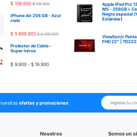
$
109.900
$
119.900
Apple iPad Pro 1
M5 - 256GB + Cel
Negro espacial (
iPhone Air 256 GB - Azul
Estándar)
cielo
$
5.899.900
$
6.199.900
ViewSonic Pantall
FHD 22" | TD222
Protector de Cable -
Super héroe
Rango de precios: desde $ 9.900 hasta $ 1
$
9.900
$
19.900
-
e nuestras
ofertas y promociones
Nosotros
Somos un si