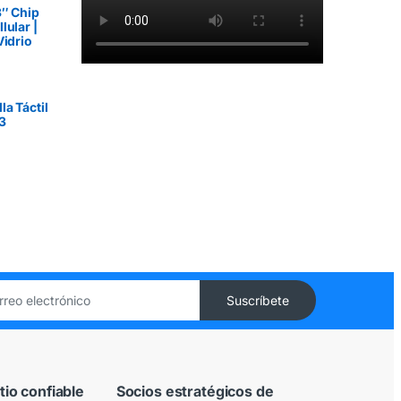
3″ Chip
lular |
Vidrio
a Táctil
3
9.900
tio confiable
Socios estratégicos de