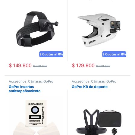
para casco)
3 Cuotas al 0%
3 Cuotas al 0%
$
149.900
$
129.900
$
269.900
$
229.900
Accesorios
,
Cámaras
,
GoPro
Accesorios
,
Cámaras
,
GoPro
GoPro Insertos
GoPro Kit de deporte
antiempañamiento