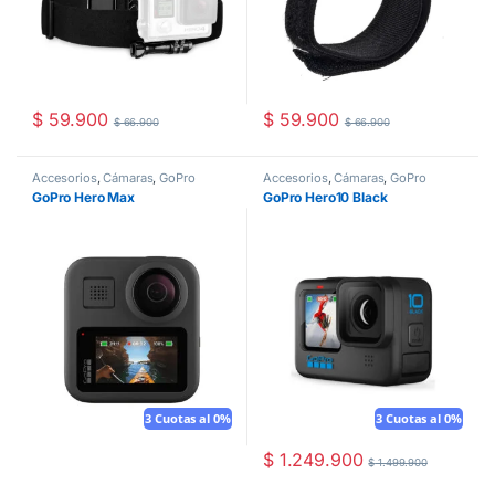
$
59.900
$
59.900
$
66.900
$
66.900
Accesorios
,
Cámaras
,
GoPro
Accesorios
,
Cámaras
,
GoPro
GoPro Hero Max
GoPro Hero10 Black
3 Cuotas al 0%
3 Cuotas al 0%
$
1.249.900
$
1.499.900