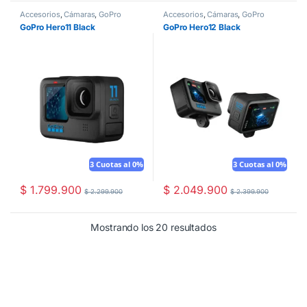
Accesorios
,
Cámaras
,
GoPro
Accesorios
,
Cámaras
,
GoPro
GoPro Hero11 Black
GoPro Hero12 Black
3 Cuotas al 0%
3 Cuotas al 0%
$
1.799.900
$
2.049.900
$
2.299.900
$
2.399.900
Mostrando los 20 resultados