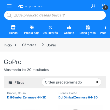
Skip to navigation
Skip to content
Open
0
Búsqueda de productos
Tienda
Precio bajo
0% Interés
Crédito
Envío gratis
Premi
Inicio
Cámaras
GoPro
GoPro
Mostrando los 20 resultados
Filtros
Drones
,
GoPro
Drones
,
GoPro
DJI Gimbal Zenmuse H4-3D
DJI Gimbal Zenmuse H4-3D