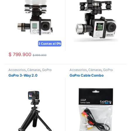
3 Cuotas al 0%
$
799.900
$
999.900
Accesorios
,
Cámaras
,
GoPro
Accesorios
,
Cámaras
,
GoPro
GoPro 3-Way 2.0
GoPro Cable Combo