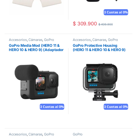
3 Cuotas al 0%
$
309.900
$
409.900
Accesorios
,
Cámaras
,
GoPro
Accesorios
,
Cámaras
,
GoPro
GoPro Media Mod (HERO 11 &
GoPro Protective Housing
HERO 10 & HERO 9) (Adaptador
(HERO 11 & HERO 10 & HERO 9)
para micrófono profesional de
(Carcasa protectora
3.5 mm)
sumergible)
3 Cuotas al 0%
3 Cuotas al 0%
Accesorios
,
Cámaras
,
GoPro
GoPro