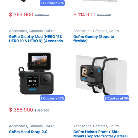
3 Cuotas al 0%
$
369.900
$
114.900
$
469.900
$
125.900
Accesorios
,
Cámaras
,
GoPro
Accesorios
,
Cámaras
,
GoPro
GoPro Display Mod (HERO 11 &
GoPro Gumby (Soporte
HERO 10 & HERO 9) (Accesorio
flexible)
de pantalla)
3 Cuotas al 0%
3 Cuotas al 0%
$
356.900
$
469.900
Accesorios
,
Cámaras
,
GoPro
Accesorios
,
Cámaras
,
GoPro
GoPro Head Strap 2.0
GoPro Helmet Front + Side
Mount (Soporte frontal y lateral