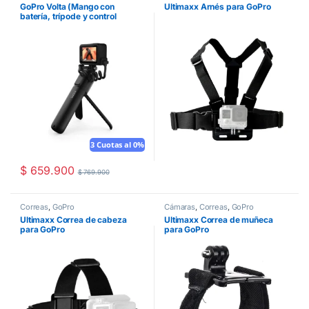
GoPro Volta (Mango con
Ultimaxx Arnés para GoPro
batería, trípode y control
remoto) – 3 en 1
3 Cuotas al 0%
$
659.900
$
769.900
Correas
,
GoPro
Cámaras
,
Correas
,
GoPro
Ultimaxx Correa de cabeza
Ultimaxx Correa de muñeca
para GoPro
para GoPro