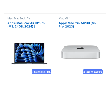
Mac
,
MacBook Air
Mac Mini
Apple MacBook Air 13″ 512
Apple Mac mini 512GB (M2
(M3, 24GB, 2024) |
Pro, 2023)
Medianoche
3 Cuotas al 0%
Mouse gratis
3 Cuotas al 0%
Mouse gratis