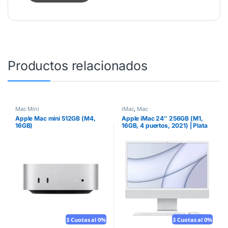
Productos relacionados
Mac Mini
iMac
,
Mac
Apple Mac mini 512GB (M4,
Apple iMac 24″ 256GB (M1,
16GB)
16GB, 4 puertos, 2021) | Plata
3 Cuotas al 0%
Mouse gratis
3 Cuotas al 0%