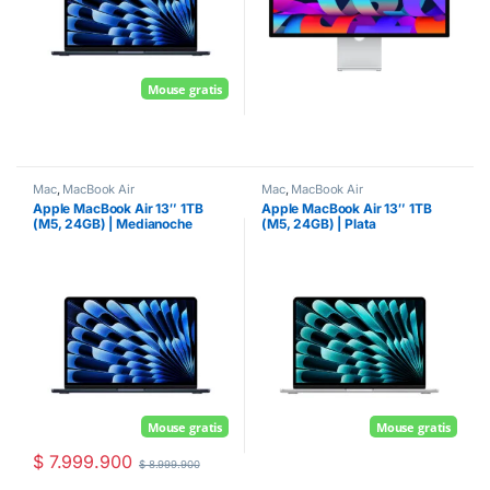
Mouse gratis
Mac
,
MacBook Air
Mac
,
MacBook Air
Apple MacBook Air 13″ 1TB
Apple MacBook Air 13″ 1TB
(M5, 24GB) | Medianoche
(M5, 24GB) | Plata
Mouse gratis
Mouse gratis
$
7.999.900
$
8.999.900