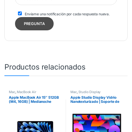
Envíame una notificación por cada respuesta nueva.
Productos relacionados
Mac
,
MacBook Air
Mac
,
Studio Display
Apple MacBook Air 15″ 512GB
Apple Studio Display Vidrio
(M4, 16GB) | Medianoche
Nanotexturizado | Soporte de
inclinación ajustable