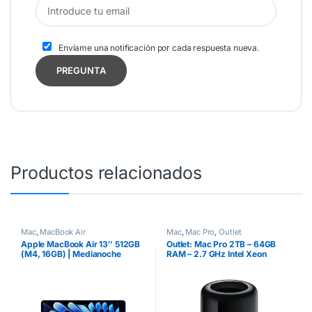
Envíame una notificación por cada respuesta nueva.
Productos relacionados
Mac
,
MacBook Air
Mac
,
Mac Pro
,
Outlet
Apple MacBook Air 13″ 512GB
Outlet: Mac Pro 2TB – 64GB
(M4, 16GB) | Medianoche
RAM – 2.7 GHz Intel Xeon