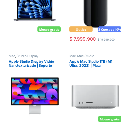
Mouse gratis
Outlet
3 Cuotas al 0%
Mouse gratis
$
7.999.900
$
19.999.900
Mac
,
Studio Display
Mac
,
Mac Studio
Apple Studio Display Vidrio
Apple Mac Studio 1TB (M1
Nanotexturizado | Soporte
Ultra, 2022) | Plata
regulable en altura e inclinación
Mouse gratis