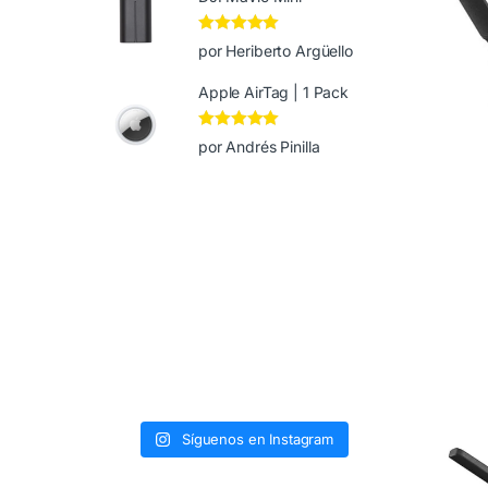
Valorado en
5
por Heriberto Argüello
de 5
Apple AirTag | 1 Pack
Valorado en
5
por Andrés Pinilla
de 5
Síguenos en Instagram