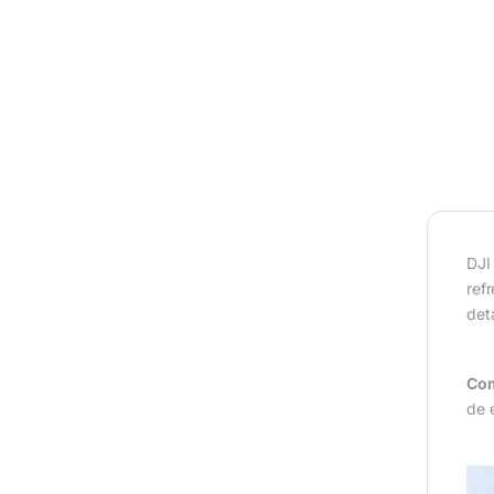
DJI
ref
det
Com
de 