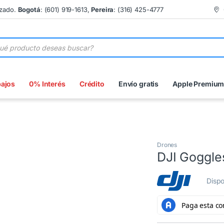
izado.
Bogotá
: (601) 919-1613,
Pereira
: (316) 425-4777
 de productos
bajos
0% Interés
Crédito
Envío gratis
Apple Premiu
Drones
DJI Goggle
Dispo