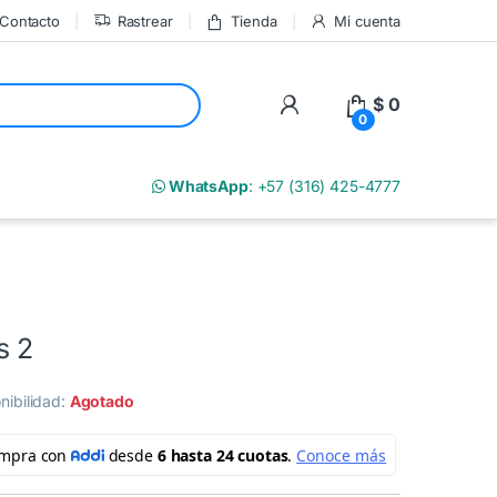
Contacto
Rastrear
Tienda
Mi cuenta
My Account
$
0
0
m
WhatsApp
: +57 (316) 425-4777
s 2
nibilidad:
Agotado