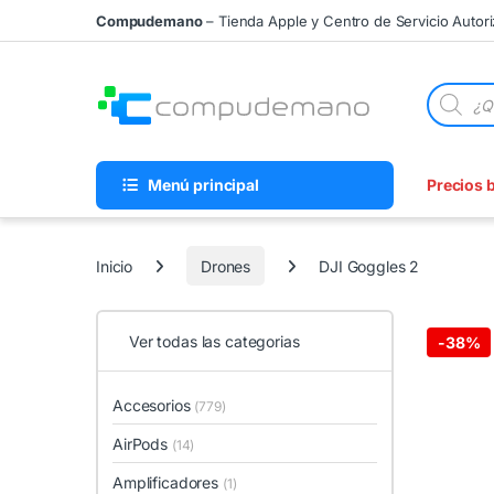
Skip to navigation
Skip to content
Compudemano
– Tienda Apple y Centro de Servicio Autor
Búsqueda
Menú principal
Precios 
Inicio
Drones
DJI Goggles 2
Ver todas las categorias
-
38%
Accesorios
(779)
AirPods
(14)
Amplificadores
(1)