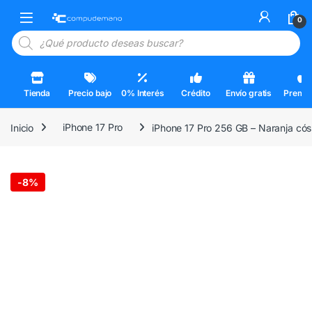
Skip to navigation
Skip to content
Open
0
Búsqueda de productos
Tienda
Precio bajo
0% Interés
Crédito
Envío gratis
Premi
Inicio
iPhone 17 Pro
iPhone 17 Pro 256 GB – Naranja có
-
8%