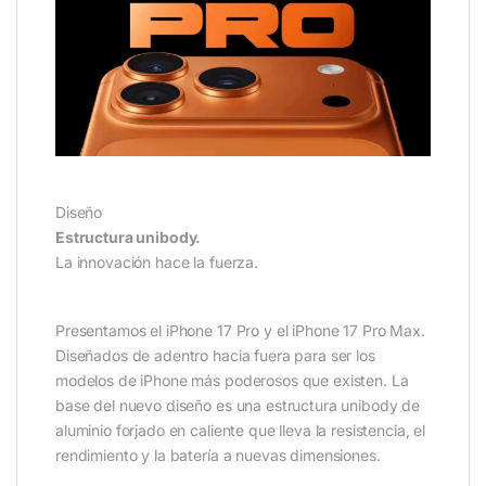
Diseño
Estructura unibody.
La innovación hace la fuerza.
Presentamos el iPhone 17 Pro y el iPhone 17 Pro Max.
Diseñados de adentro hacia fuera para ser los
modelos de iPhone más poderosos que existen. La
base del nuevo diseño es una estructura unibody de
aluminio forjado en caliente que lleva la resistencia, el
rendimiento y la batería a nuevas dimensiones.