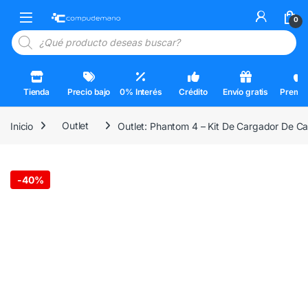
Skip to navigation
Skip to content
Open
0
Búsqueda de productos
Tienda
Precio bajo
0% Interés
Crédito
Envío gratis
Premi
Inicio
Outlet
Outlet: Phantom 4 – Kit De Cargador De Ca
-
40%