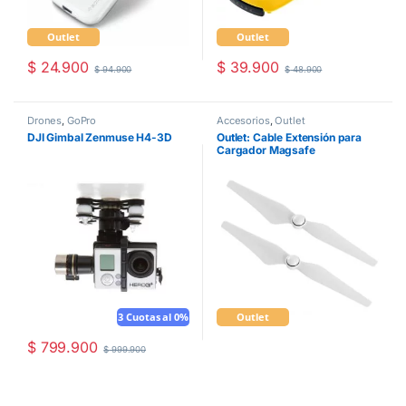
Outlet
Outlet
$
24.900
$
39.900
$
94.900
$
48.900
Drones
,
GoPro
Accesorios
,
Outlet
DJI Gimbal Zenmuse H4-3D
Outlet: Cable Extensión para
Cargador Magsafe
3 Cuotas al 0%
Outlet
$
799.900
$
999.900