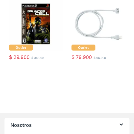
Outlet
Outlet
$
29.900
$
79.900
$
36.900
$
96.900
Nosotros