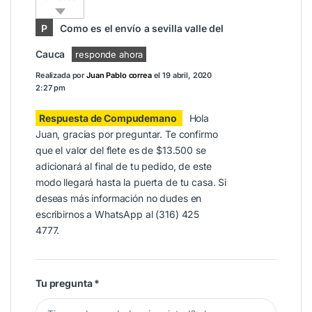
P
Como es el envío a sevilla valle del
Cauca
responde ahora
Realizada por
Juan Pablo correa
el
19 abril, 2020
2:27 pm
Respuesta de Compudemano
Hola
Juan, gracias por preguntar. Te confirmo
que el valor del flete es de $13.500 se
adicionará al final de tu pedido, de este
modo llegará hasta la puerta de tu casa. Si
deseas más información no dudes en
escribirnos a WhatsApp al (316) 425
4777.
Tu pregunta
*