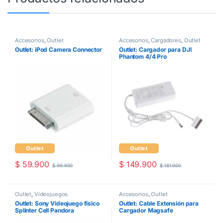
Accesorios
,
Outlet
Accesorios
,
Cargadores
,
Outlet
Outlet: iPod Camera Connector
Outlet: Cargador para DJI
Phantom 4/4 Pro
Outlet
Outlet
$
59.900
$
149.900
$
99.900
$
181.900
Outlet
,
Videojuegos
Accesorios
,
Outlet
Outlet: Sony Videojuego físico
Outlet: Cable Extensión para
Splinter Cell Pandora
Cargador Magsafe
Tomorrow para PS 2