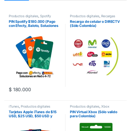
Productos digitales
,
Spotify
Productos digitales
,
Recargas
PIN Spotify $180.000 (Pago
Recarga de celular o DIRECTV
con Efecty, Baloto, Soluciones
(Sólo Colombia)
en Red o 4-72) Colombia
$
180.000
Este producto tiene múltiples va
iTunes
,
Productos digitales
Productos digitales
,
Xbox
Tarjetas Apple iTunes de $15
PIN Virtual Xbox (Sólo valido
USD, $25 USD, $50 USD y
para Colombia)
$100 USD (Para comprar
Apps, música y libros en el
App Store)