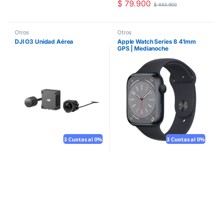
$
79.900
$
443.900
Otros
Otros
DJI O3 Unidad Aérea
Apple Watch Series 8 41mm
GPS | Medianoche
3 Cuotas al 0%
3 Cuotas al 0%