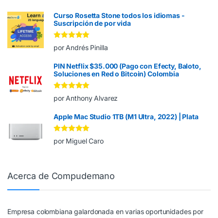
Curso Rosetta Stone todos los idiomas -
Suscripción de por vida
Valorado en
5
por Andrés Pinilla
de 5
PIN Netflix $35.000 (Pago con Efecty, Baloto,
Soluciones en Red o Bitcoin) Colombia
Valorado en
5
por Anthony Alvarez
de 5
Apple Mac Studio 1TB (M1 Ultra, 2022) | Plata
Valorado en
5
por Miguel Caro
de 5
Acerca de Compudemano
Empresa colombiana galardonada en varias oportunidades por