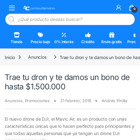
Skip to navigation
Skip to content
Open
0
Búsqueda de productos
Tienda
Precio bajo
0% Interés
Crédito
Envío gratis
Premi
Inicio
Anuncios
Trae tu dron y te damos un bono de ha
Trae tu dron y te damos un bono de
hasta $1.500.000
Anuncios
,
Promociones
21 febrero, 2018
Andrés Pinilla
El nuevo drone de DJI, el Mavic Air, es un producto con unas
características únicas que lo hacen perfecto para principiantes y
que todas aquellas personas que ya tengan un drone DJI