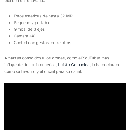
piensen en renovarlo…
Fotos esféricas de hasta 32 MP
Pequeño y portable
Gimbal de 3 ejes
Cámara 4K
Control con gestos, entre otros
__
Amantes conocidos a los drones, como el YouTuber más
influyente de Latinoamérica,
Luisito Comunica
, lo ha declarado
como su favorito y el oficial para su canal: