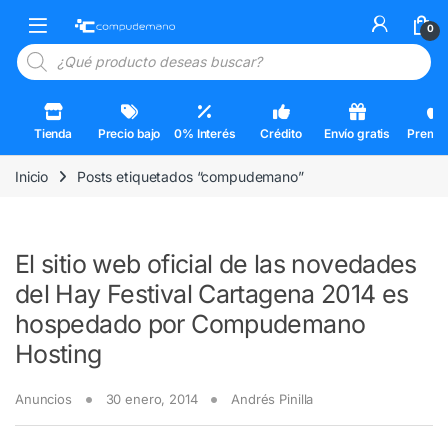
Skip to navigation
Skip to content
Open
0
Búsqueda de productos
Tienda
Precio bajo
0% Interés
Crédito
Envío gratis
Premi
Inicio
Posts etiquetados “compudemano”
El sitio web oficial de las novedades
del Hay Festival Cartagena 2014 es
hospedado por Compudemano
Hosting
Anuncios
30 enero, 2014
Andrés Pinilla