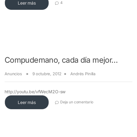
Leer más
4
Compudemano, cada día mejor…
Anuncios
9 octubre, 2012
Andrés Pinilla
http://youtu.be/vfWecM2O-sw
Leer más
Deja un comentario