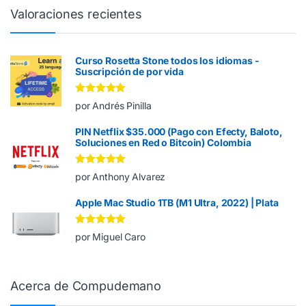
Valoraciones recientes
Curso Rosetta Stone todos los idiomas -
Suscripción de por vida
Valorado en
5
por Andrés Pinilla
de 5
PIN Netflix $35.000 (Pago con Efecty, Baloto,
Soluciones en Red o Bitcoin) Colombia
Valorado en
5
por Anthony Alvarez
de 5
Apple Mac Studio 1TB (M1 Ultra, 2022) | Plata
Valorado en
5
por Miguel Caro
de 5
Acerca de Compudemano