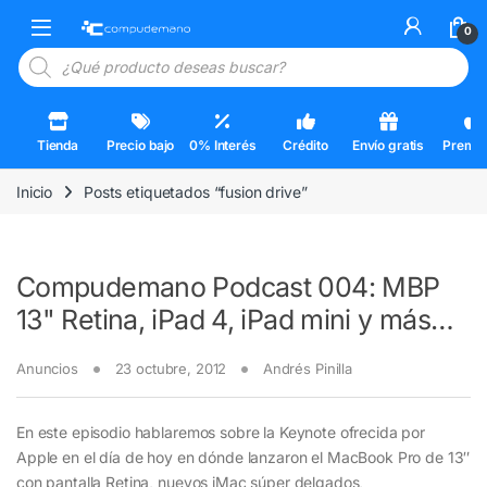
Skip to navigation
Skip to content
Open
0
Búsqueda de productos
Tienda
Precio bajo
0% Interés
Crédito
Envío gratis
Premi
Inicio
Posts etiquetados “fusion drive”
Compudemano Podcast 004: MBP
13" Retina, iPad 4, iPad mini y más…
Anuncios
23 octubre, 2012
Andrés Pinilla
En este episodio hablaremos sobre la Keynote ofrecida por
Apple en el día de hoy en dónde lanzaron el MacBook Pro de 13″
con pantalla Retina, nuevos iMac súper delgados,