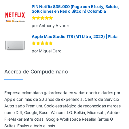
PIN Netflix $35.000 (Pago con Efecty, Baloto,
Soluciones en Red o Bitcoin) Colombia
Valorado en
5
por Anthony Alvarez
de 5
Apple Mac Studio 1TB (M1 Ultra, 2022) | Plata
Valorado en
5
por Miguel Caro
de 5
Acerca de Compudemano
Empresa colombiana galardonada en varias oportunidades por
Apple con más de 20 años de experiencia. Centro de Servicio
Autorizado Premium. Socio estratégico de reconocidas marcas
como DJI, Google, Bose, Wacom, LG, Belkin, Microsoft, Adobe,
FileMaker entre otras. Google Workspace Reseller (antes G
Suite). Envíos a todo el país.