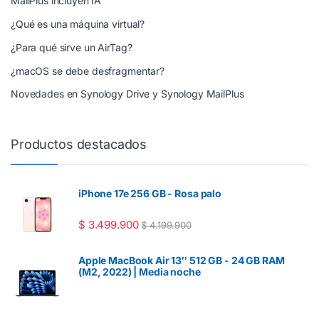
MailPlus incluyen IA
¿Qué es una máquina virtual?
¿Para qué sirve un AirTag?
¿macOS se debe desfragmentar?
Novedades en Synology Drive y Synology MailPlus
Productos destacados
iPhone 17e 256 GB - Rosa palo
$
3.499.900
$
4.199.900
Apple MacBook Air 13″ 512 GB - 24 GB RAM
(M2, 2022) | Media noche