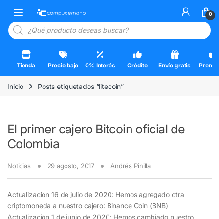
Skip to navigation
Skip to content
Open
0
Búsqueda de productos
Tienda
Precio bajo
0% Interés
Crédito
Envío gratis
Premi
Inicio
Posts etiquetados “litecoin”
El primer cajero Bitcoin oficial de
Colombia
Noticias
29 agosto, 2017
Andrés Pinilla
Actualización 16 de julio de 2020: Hemos agregado otra
criptomoneda a nuestro cajero: Binance Coin (BNB)
Actualización 1 de junio de 2020: Hemos cambiado nuestro