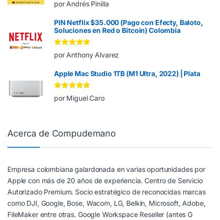
Valorado en
5
por Andrés Pinilla
de 5
PIN Netflix $35.000 (Pago con Efecty, Baloto,
Soluciones en Red o Bitcoin) Colombia
Valorado en
5
por Anthony Alvarez
de 5
Apple Mac Studio 1TB (M1 Ultra, 2022) | Plata
Valorado en
5
por Miguel Caro
de 5
Acerca de Compudemano
Empresa colombiana galardonada en varias oportunidades por
Apple con más de 20 años de experiencia. Centro de Servicio
Autorizado Premium. Socio estratégico de reconocidas marcas
como DJI, Google, Bose, Wacom, LG, Belkin, Microsoft, Adobe,
FileMaker entre otras. Google Workspace Reseller (antes G