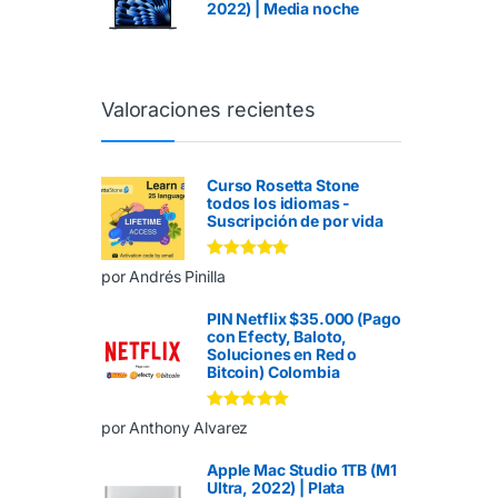
2022) | Media noche
Valoraciones recientes
Curso Rosetta Stone
todos los idiomas -
Suscripción de por vida
Valorado en
5
por Andrés Pinilla
de 5
PIN Netflix $35.000 (Pago
con Efecty, Baloto,
Soluciones en Red o
Bitcoin) Colombia
Valorado en
5
por Anthony Alvarez
de 5
Apple Mac Studio 1TB (M1
Ultra, 2022) | Plata