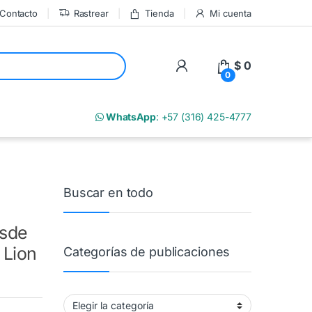
Contacto
Rastrear
Tienda
Mi cuenta
My Account
$
0
0
m
WhatsApp
: +57 (316) 425-4777
Buscar en todo
esde
 Lion
Categorías de publicaciones
Categorías de publicaciones