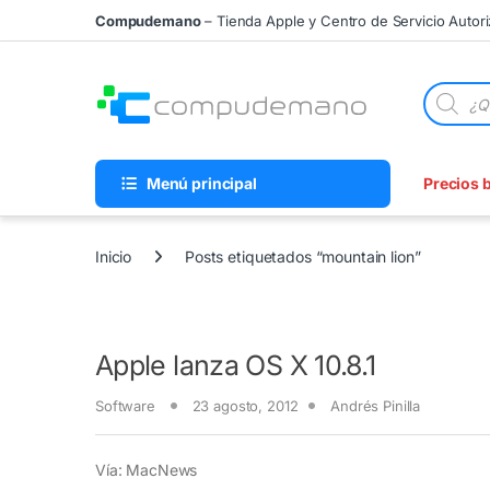
Skip to navigation
Skip to content
Compudemano
– Tienda Apple y Centro de Servicio Autor
Búsqueda
Menú principal
Precios 
Inicio
Posts etiquetados “mountain lion”
Apple lanza OS X 10.8.1
Software
23 agosto, 2012
Andrés Pinilla
Vía: MacNews