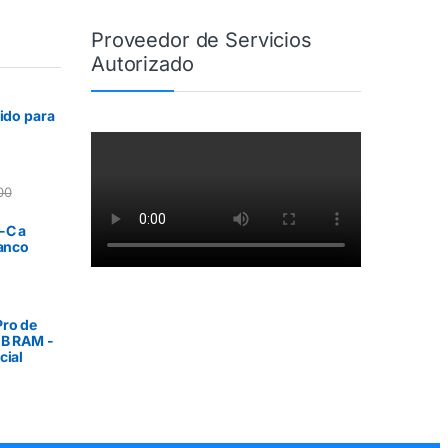
Proveedor de Servicios
Autorizado
rido para
00
-C a
lanco
ro de
GB RAM -
cial