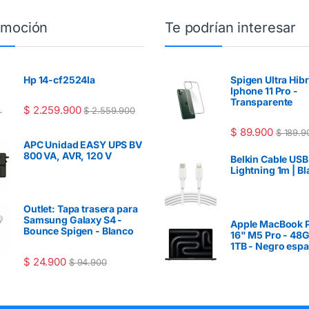
omoción
Te podrían interesar
Hp 14-cf2524la
Spigen Ultra Hib
Iphone 11 Pro -
Transparente
$
2.259.900
$
2.559.900
$
89.900
$
189.9
APC Unidad EASY UPS BV
800 VA, AVR, 120 V
Belkin Cable USB
Lightning 1m | B
Outlet: Tapa trasera para
Samsung Galaxy S4 -
Apple MacBook P
Bounce Spigen - Blanco
16" M5 Pro - 48
1TB - Negro espa
$
24.900
$
94.900