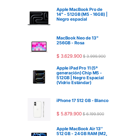
Apple MacBook Pro de
14" - 512GB (M5 - 16GB) |
Negro espacial
MacBook Neo de 13"
256GB - Rosa
$
3.629.900
$
3.999.900
Apple iPad Pro 11 (5ª
generación) Chip M5 -
512GB | Negro Espacial
(Vidrio Estándar)
iPhone 17 512 GB - Blanco
$
5.879.900
$
6.199.900
Apple MacBook Air 13″
512 GB - 24 GB RAM (M2,