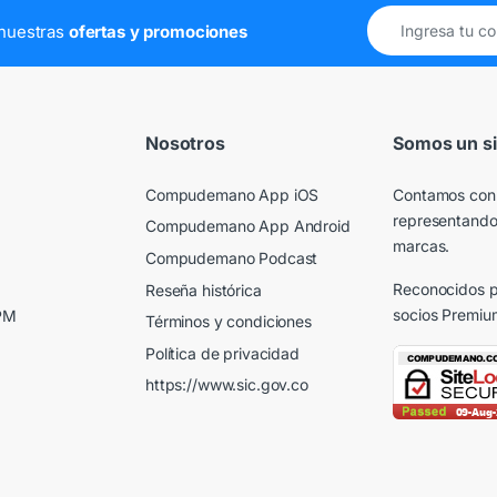
e nuestras
ofertas y promociones
Nosotros
Somos un si
Compudemano App iOS
Contamos con
representando
Compudemano App Android
marcas.
Compudemano Podcast
Reconocidos p
Reseña histórica
socios Premiu
 PM
Términos y condiciones
Política de privacidad
https://www.sic.gov.co