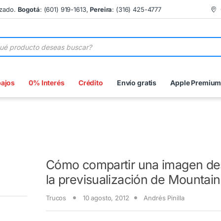
izado.
Bogotá
: (601) 919-1613,
Pereira
: (316) 425-4777
 de productos
bajos
0% Interés
Crédito
Envío gratis
Apple Premiu
Cómo compartir una imagen d
la previsualización de Mountain
Trucos
10 agosto, 2012
Andrés Pinilla