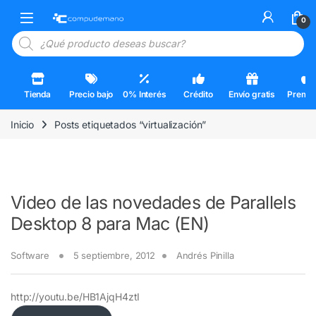
Skip to navigation
Skip to content
Open
0
Búsqueda de productos
Tienda
Precio bajo
0% Interés
Crédito
Envío gratis
Premi
Inicio
Posts etiquetados “virtualización”
Video de las novedades de Parallels
Desktop 8 para Mac (EN)
Software
5 septiembre, 2012
Andrés Pinilla
http://youtu.be/HB1AjqH4ztI