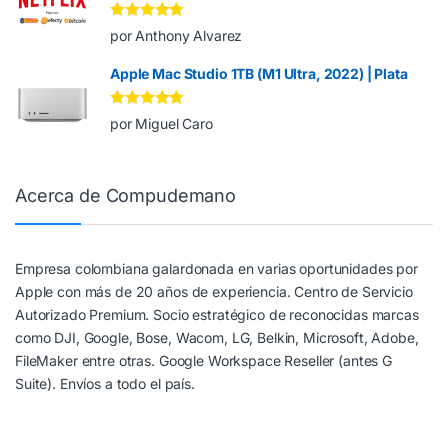
Valorado en
5
por Anthony Alvarez
de 5
Apple Mac Studio 1TB (M1 Ultra, 2022) | Plata
Valorado en
5
por Miguel Caro
de 5
Acerca de Compudemano
Empresa colombiana galardonada en varias oportunidades por
Apple con más de 20 años de experiencia. Centro de Servicio
Autorizado Premium. Socio estratégico de reconocidas marcas
como DJI, Google, Bose, Wacom, LG, Belkin, Microsoft, Adobe,
FileMaker entre otras. Google Workspace Reseller (antes G
Suite). Envíos a todo el país.