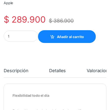
Apple
$
289.900
$
386.900
Auriculares Inalámbricos Beats Flex - Gris humo quantity
Añadir al carrito
Descripción
Detalles
Valoracion
Flexibilidad todo el día