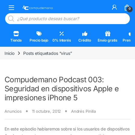
Skip to navigation
Skip to content
Open
0
Búsqueda de productos
Tienda
Precio bajo
0% Interés
Crédito
Envío gratis
Premi
Inicio
Posts etiquetados “virus”
Compudemano Podcast 003:
Seguridad en dispositivos Apple e
impresiones iPhone 5
Anuncios
11 octubre, 2012
Andrés Pinilla
En este episodio hablaremos sobre si los usuarios de dispositivos