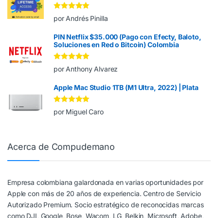
Valorado en
5
por Andrés Pinilla
de 5
PIN Netflix $35.000 (Pago con Efecty, Baloto,
Soluciones en Red o Bitcoin) Colombia
Valorado en
5
por Anthony Alvarez
de 5
Apple Mac Studio 1TB (M1 Ultra, 2022) | Plata
Valorado en
5
por Miguel Caro
de 5
Acerca de Compudemano
Empresa colombiana galardonada en varias oportunidades por
Apple con más de 20 años de experiencia. Centro de Servicio
Autorizado Premium. Socio estratégico de reconocidas marcas
como DJI, Google, Bose, Wacom, LG, Belkin, Microsoft, Adobe,