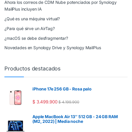
Ahora los correos de CDM Nube potenciados por Synology
MailPlus incluyen IA
¿Qué es una máquina virtual?
¿Para qué sirve un AirTag?
¿macOS se debe desfragmentar?
Novedades en Synology Drive y Synology MailPlus
Productos destacados
iPhone 17e 256 GB - Rosa palo
$
3.499.900
$
4.199.900
Apple MacBook Air 13″ 512 GB - 24 GB RAM
(M2, 2022) | Media noche