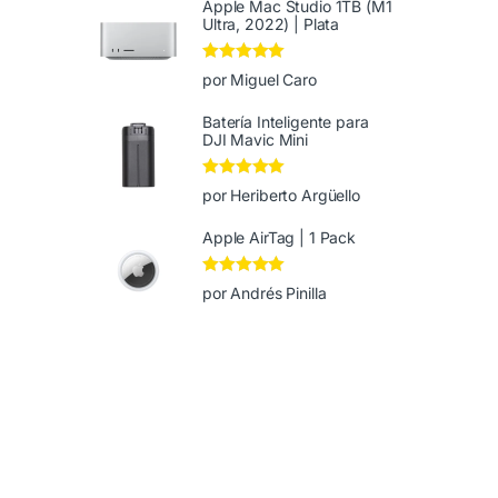
Apple Mac Studio 1TB (M1
Ultra, 2022) | Plata
Valorado en
5
por Miguel Caro
de 5
Batería Inteligente para
DJI Mavic Mini
Valorado en
5
por Heriberto Argüello
de 5
Apple AirTag | 1 Pack
Valorado en
5
por Andrés Pinilla
de 5