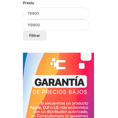
Precio
Precio mínimo
Precio máximo
Filtrar