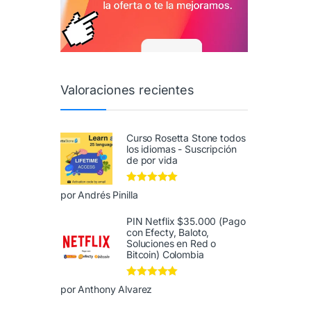
Valoraciones recientes
Curso Rosetta Stone todos
los idiomas - Suscripción
de por vida
Valorado en
5
por Andrés Pinilla
de 5
PIN Netflix $35.000 (Pago
con Efecty, Baloto,
Soluciones en Red o
Bitcoin) Colombia
Valorado en
5
por Anthony Alvarez
de 5