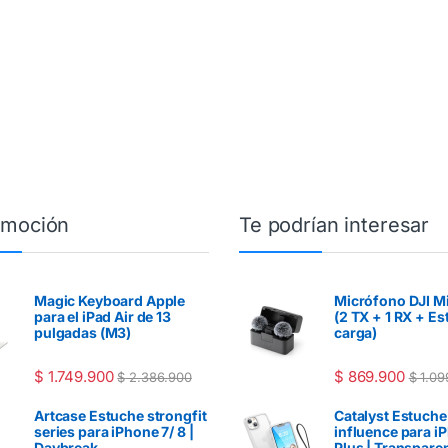
omoción
Te podrían interesar
Magic Keyboard Apple
Micrófono DJI Mi
para el iPad Air de 13
(2 TX + 1 RX + E
pulgadas (M3)
carga)
$
1.749.900
$
869.900
$
2.386.900
$
1.09
Artcase Estuche strongfit
Catalyst Estuche
series para iPhone 7/ 8 |
influence para i
Daybreak
Plus | Transpare