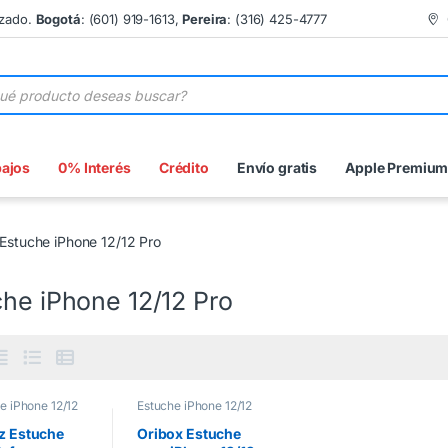
izado.
Bogotá
: (601) 919-1613,
Pereira
: (316) 425-4777
 de productos
bajos
0% Interés
Crédito
Envío gratis
Apple Premiu
Estuche iPhone 12/12 Pro
che iPhone 12/12 Pro
e iPhone 12/12
Estuche iPhone 12/12
stuches
Pro
,
Estuches
z Estuche
Oribox Estuche