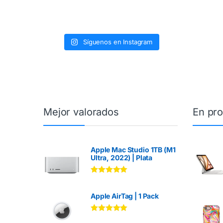
Síguenos en Instagram
Mejor valorados
En pr
Apple Mac Studio 1TB (M1
Ultra, 2022) | Plata
Valorado en
5.00
de 5
Apple AirTag | 1 Pack
Valorado en