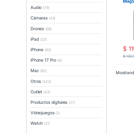
MagS
iPhon
Audio
(79)
Negr
Cámaras
(43)
Drones
(68)
iPad
(23)
$
11
iPhone
(63)
$
133.
iPhone 17 Pro
(6)
Mac
(80)
Mostrando
Otros
(422)
Outlet
(43)
Productos digitales
(27)
Videojuegos
(2)
Watch
(21)