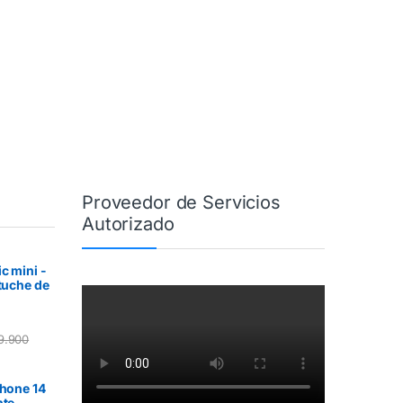
Proveedor de Servicios
Autorizado
c mini -
stuche de
9.900
Phone 14
nte