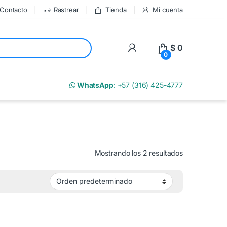
Contacto
Rastrear
Tienda
Mi cuenta
My Account
$
0
0
m
WhatsApp
: +57 (316) 425-4777
Mostrando los 2 resultados