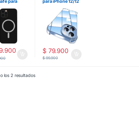
afe para
para iPhone 12/12
e 12/12 Pro |
Pro | Transparente
o
9.900
$
79.900
$
99.900
900
 los 2 resultados