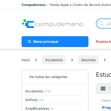
Skip to navigation
Skip to content
Compudemano
– Tienda Apple y Centro de Servicio Autor
Búsqueda
Menú principal
Precios 
Inicio
Accesorios
Estuches
Estu
Ver todas las categorias
Accesorios
(779)
AirPods
(14)
Estuch
Pro
,
E
iFrog
Amplificadores
(1)