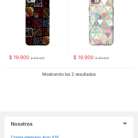
$
19.900
$
19.900
$
109.900
$
109.900
Mostrando los 2 resultados
Nosotros
Compudemano App iOS