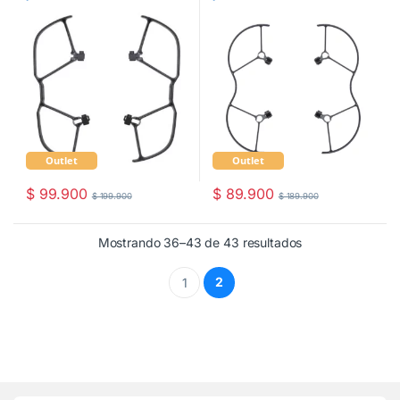
Outlet
Outlet
$
99.900
$
89.900
$
199.900
$
189.900
Mostrando 36–43 de 43 resultados
2
1