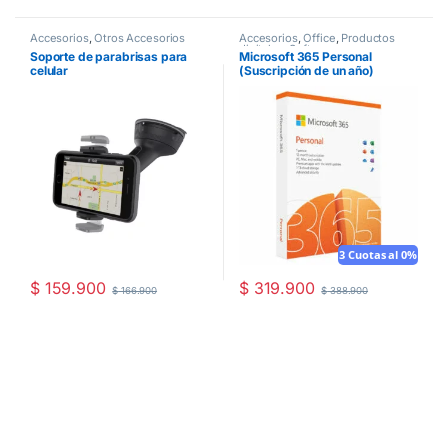
Accesorios
,
Otros Accesorios
Accesorios
,
Office
,
Productos
digitales
,
Software
Soporte de parabrisas para
Microsoft 365 Personal
celular
(Suscripción de un año)
3 Cuotas al 0%
$
159.900
$
319.900
$
166.900
$
388.900