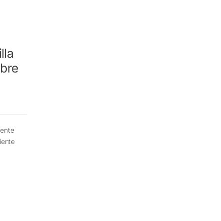
lla
ubre
rente
iente