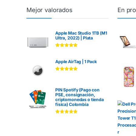
Mejor valorados
En pr
Apple Mac Studio 1TB (M1
Ultra, 2022) | Plata
Valorado en
5.00
de 5
Apple AirTag | 1 Pack
Valorado en
5.00
de 5
PIN Spotify (Pago con
PSE, consignación,
criptomonedas o tienda
física) Colombia
Valorado en
5.00
de 5