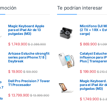
omoción
Te podrían interesar
Magic Keyboard Apple
Micrófono DJI Mi
para el iPad Air de 13
(2 TX + 1 RX + E
pulgadas (M3)
carga)
$
1.749.900
$
869.900
$
2.386.900
$
1.09
Artcase Estuche strongfit
Catalyst Estuche
series para iPhone 7/ 8 |
influence para i
Daybreak
Plus | Transpare
$
19.900
$
199.900
$
109.900
$
210.
Dell Pro Precision 7 Tower
Magic Keyboard 
T1 Procesador
para el iPad Air d
pulgadas (M3)
$
13.799.900
$
13.999.900
$
1.749.900
$
2.3