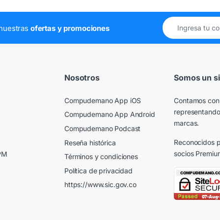
e nuestras
ofertas y promociones
Nosotros
Somos un si
Compudemano App iOS
Contamos con
representando
Compudemano App Android
marcas.
Compudemano Podcast
Reconocidos p
Reseña histórica
socios Premiu
 PM
Términos y condiciones
Política de privacidad
https://www.sic.gov.co