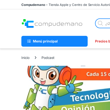
Skip to navigation
Skip to content
Compudemano
– Tienda Apple y Centro de Servicio Autor
Búsqueda
Menú principal
Precios 
Inicio
Podcast