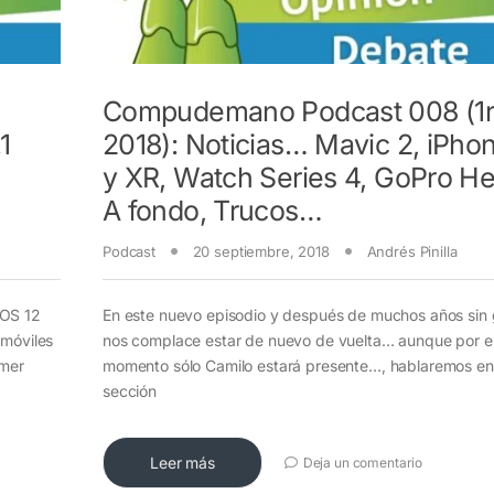
Compudemano Podcast 008 (1r
1
2018): Noticias… Mavic 2, iPho
,
y XR, Watch Series 4, GoPro He
A fondo, Trucos…
Podcast
20 septiembre, 2018
Andrés Pinilla
iOS 12
En este nuevo episodio y después de muchos años sin 
 móviles
nos complace estar de nuevo de vuelta… aunque por e
mer
momento sólo Camilo estará presente…, hablaremos en
sección
Leer más
Deja un comentario