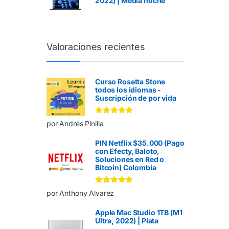
2022) | Media noche
Valoraciones recientes
Curso Rosetta Stone
todos los idiomas -
Suscripción de por vida
Valorado en
5
por Andrés Pinilla
de 5
PIN Netflix $35.000 (Pago
con Efecty, Baloto,
Soluciones en Red o
Bitcoin) Colombia
Valorado en
5
por Anthony Alvarez
de 5
Apple Mac Studio 1TB (M1
Ultra, 2022) | Plata