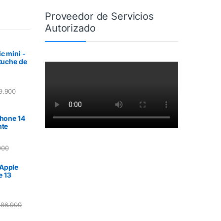
Proveedor de Servicios
Autorizado
c mini -
stuche de
9.900
Phone 14
nte
900
Apple
e 13
86.900