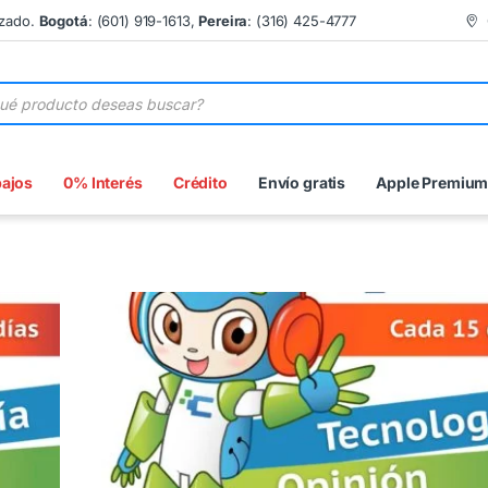
izado.
Bogotá
: (601) 919-1613,
Pereira
: (316) 425-4777
 de productos
bajos
0% Interés
Crédito
Envío gratis
Apple Premiu