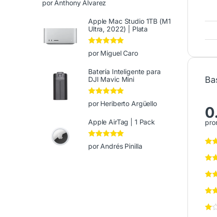
por Anthony Alvarez
de 5
Apple Mac Studio 1TB (M1
Ultra, 2022) | Plata
Valorado en
5
por Miguel Caro
de 5
Batería Inteligente para
Ba
DJI Mavic Mini
Valorado en
5
por Heriberto Argüello
0
de 5
Apple AirTag | 1 Pack
pro
Valorado en
5
por Andrés Pinilla
de 5