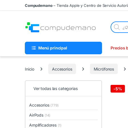
Skip to navigation
Skip to content
Compudemano
– Tienda Apple y Centro de Servicio Autor
Búsqueda
Menú principal
Precios 
Inicio
Accesorios
Micrófonos
Ver todas las categorias
-
5%
Accesorios
(779)
AirPods
(14)
Amplificadores
(1)