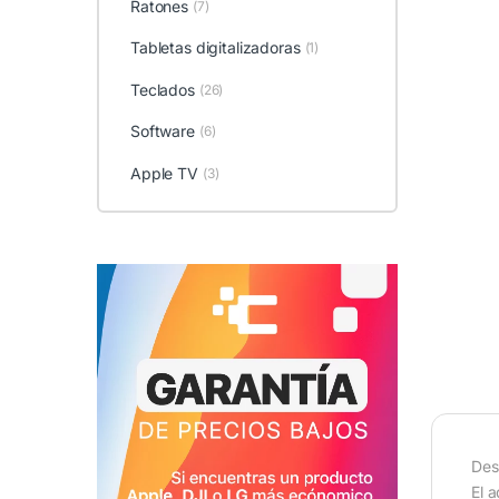
Ratones
(7)
Tabletas digitalizadoras
(1)
Teclados
(26)
Software
(6)
Apple TV
(3)
Des
El 