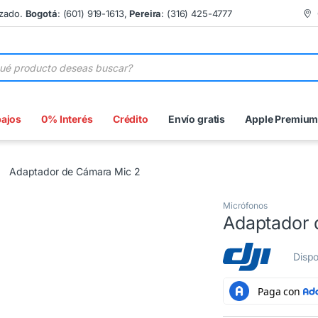
izado.
Bogotá
: (601) 919-1613,
Pereira
: (316) 425-4777
 de productos
bajos
0% Interés
Crédito
Envío gratis
Apple Premiu
Adaptador de Cámara Mic 2
Micrófonos
Adaptador 
Dispo