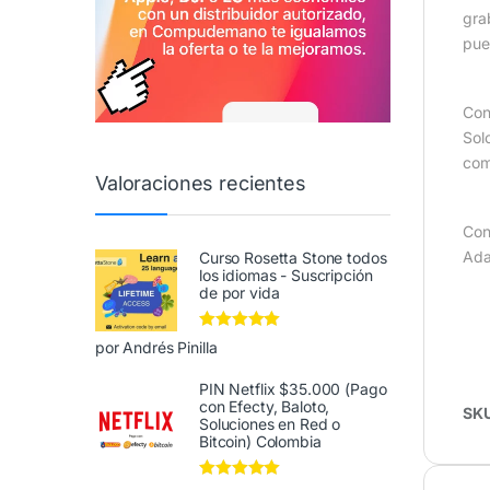
gra
pue
Con
Sol
comp
Valoraciones recientes
Con
Ada
Curso Rosetta Stone todos
los idiomas - Suscripción
de por vida
Valorado en
5
por Andrés Pinilla
de 5
PIN Netflix $35.000 (Pago
con Efecty, Baloto,
SK
Soluciones en Red o
Bitcoin) Colombia
Valorado en
5