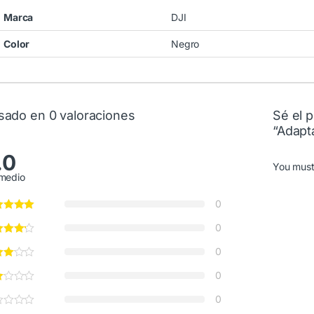
Marca
DJI
Color
Negro
sado en 0 valoraciones
Sé el p
“Adapt
.0
You mus
medio
0
0
0
0
0