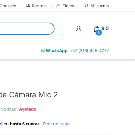
Contacto
Rastrear
Tienda
Mi cuenta
My Account
$
0
0
m
WhatsApp
: +57 (316) 425-4777
de Cámara Mic 2
nibilidad:
Agotado