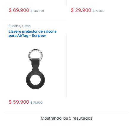
$
69.900
$
29.900
$
144.900
$
79.900
Este producto tiene múltiples va
Fundas
,
Otros
Llavero protector de silicona
para AirTag – Suripow
$
59.900
$
79.900
Mostrando los 5 resultados