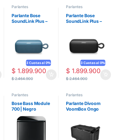
Parlantes
Parlantes
Parlante Bose
Parlante Bose
SoundLink Plus –
SoundLink Plus –
Azul Anochecer
Negro
3 Cuotas al 0%
3 Cuotas al 0%
$
1.899.900
$
1.899.900
$
2.464.900
$
2.464.900
Parlantes
Parlantes
Bose Bass Module
Parlante Divoom
700 | Negro
VoomBox Ongo
Negro