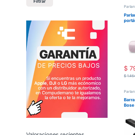
Filtrar
Parlan
Parla
portá
Flex 
gener
Rosa
$
79
$
1.46
Parlan
Barra
Bose 
Soun
Valoraciones recientes