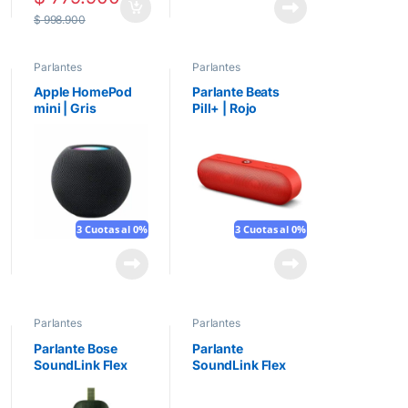
$
998.900
Parlantes
Parlantes
Apple HomePod
Parlante Beats
mini | Gris
Pill+ | Rojo
espacial
3 Cuotas al 0%
3 Cuotas al 0%
Parlantes
Parlantes
Parlante Bose
Parlante
SoundLink Flex
SoundLink Flex
Bluetooth Speaker
Bluetooth Speaker
| Verde
| Blanco