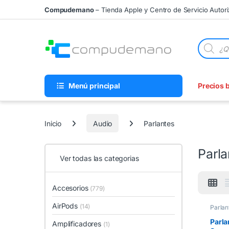
Skip to navigation
Skip to content
Compudemano
– Tienda Apple y Centro de Servicio Autor
Búsqueda
Menú principal
Precios 
Inicio
Audio
Parlantes
Parla
Ver todas las categorias
Accesorios
(779)
AirPods
(14)
Parlan
Parla
Amplificadores
(1)