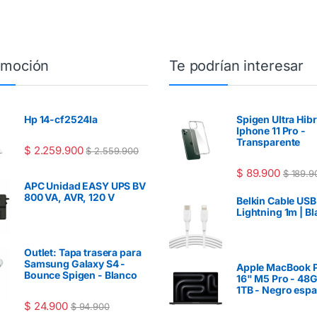
omoción
Te podrían interesar
Hp 14-cf2524la
Spigen Ultra Hib
Iphone 11 Pro -
Transparente
$
2.259.900
$
2.559.900
$
89.900
$
189.9
APC Unidad EASY UPS BV
800 VA, AVR, 120 V
Belkin Cable USB
Lightning 1m | B
Outlet: Tapa trasera para
Samsung Galaxy S4 -
Apple MacBook P
Bounce Spigen - Blanco
16" M5 Pro - 48
1TB - Negro espa
$
24.900
$
94.900