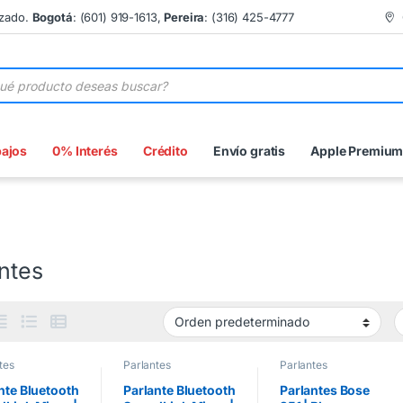
izado.
Bogotá
: (601) 919-1613,
Pereira
: (316) 425-4777
 de productos
bajos
0% Interés
Crédito
Envío gratis
Apple Premiu
ntes
tes
Parlantes
Parlantes
nte Bluetooth
Parlante Bluetooth
Parlantes Bose