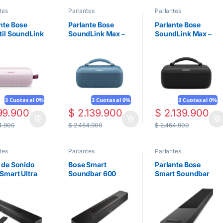
tes
Parlantes
Parlantes
nte Bose
Parlante Bose
Parlante Bose
til SoundLink
SoundLink Max –
SoundLink Max –
(2.ª
Azul Anochecer
Negro
ación) –
3 Cuotas al 0%
3 Cuotas al 0%
3 Cuotas al 0%
9.900
$
2.139.900
$
2.139.900
4.900
$
2.464.900
$
2.464.900
tes
Parlantes
Parlantes
 de Sonido
Bose Smart
Parlante Bose
Smart Ultra
Soundbar 600
Smart Soundbar
dBar
900 | Negro