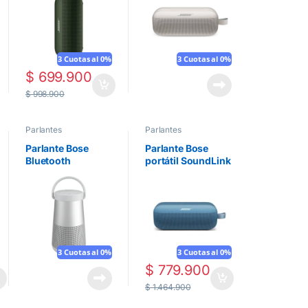
3 Cuotas al 0%
3 Cuotas al 0%
$
699.900
$
998.900
Parlantes
Parlantes
Parlante Bose
Parlante Bose
Bluetooth
portátil SoundLink
SoundLink
Flex (2.ª
Revolve+ II | Plata
generación) – Azul
3 Cuotas al 0%
3 Cuotas al 0%
$
779.900
$
1.464.900