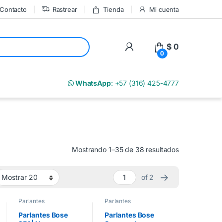
Contacto
Rastrear
Tienda
Mi cuenta
My Account
$
0
0
m
WhatsApp
: +57 (316) 425-4777
Mostrando 1–35 de 38 resultados
→
of 2
Parlantes
Parlantes
Parlantes Bose
Parlantes Bose