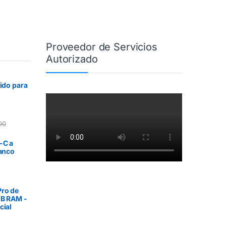
Proveedor de Servicios
Autorizado
rido para
00
-C a
lanco
ro de
GB RAM -
cial