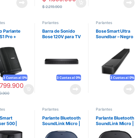
$
2.219.900
tes
Parlantes
Parlantes
 Parlante
Barra de Sonido
Bose Smart Ultra
S1 Pro +
Bose 120V para TV
Soundbar – Negro
3 Cuotas al 0%
3 Cuotas al 0%
3 Cuotas al 0%
799.900
9.900
tes
Parlantes
Parlantes
 Smart
Parlante Bluetooth
Parlante Bluetooth
er 500 |
SoundLink Micro |
SoundLink Micro |
o
Azul Oscuro
Negro