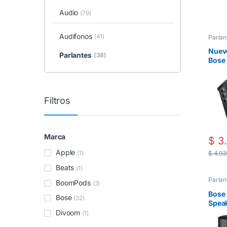
Audio
(79)
Audífonos
(41)
Parlan
Nuevo
Parlantes
(38)
Bose 
Filtros
Marca
$
3.
Apple
(1)
$
4.93
Beats
(1)
Parlan
BoomPods
(2)
Bose
Bose
(32)
Speak
Negr
Divoom
(1)