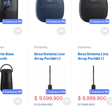
3 Cuotas al 0%
3 Cuotas al 0%
3 Cuotas al 0%
tes
Parlantes
Parlantes
nte Bose
Bose Sistema Line
Bose Sistema Line
ooth
Array Portátil L1
Array Portátil L1
dLink
Pro16
Pro8
ve+ II |
o
3 Cuotas al 0%
3 Cuotas al 0%
3 Cuotas al 0%
$
9.599.900
$
6.999.900
$
12.464.900
$
7.464.900