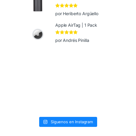
Valorado en
5
por Heriberto Argüello
de 5
Apple AirTag | 1 Pack
Valorado en
5
por Andrés Pinilla
de 5
Síguenos en Instagram