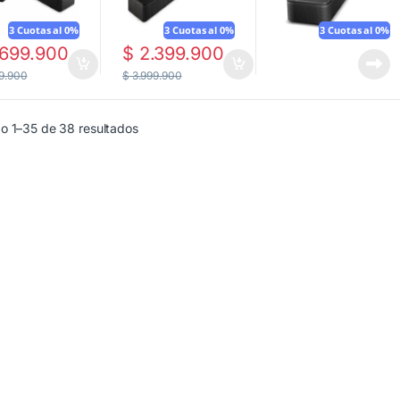
3 Cuotas al 0%
3 Cuotas al 0%
3 Cuotas al 0%
699.900
$
2.399.900
9.900
$
3.999.900
o 1–35 de 38 resultados