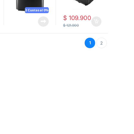
3 Cuotas al 0%
$
109.900
$
121.900
1
2