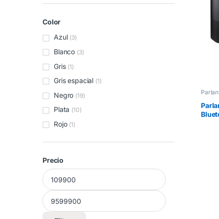
Color
Azul
(3)
Blanco
(3)
Gris
(1)
Gris espacial
(1)
Parlan
Negro
(19)
Parla
Plata
(10)
Bluet
Soun
Rojo
(1)
Revol
Negr
Precio
Precio mínimo
Precio máximo