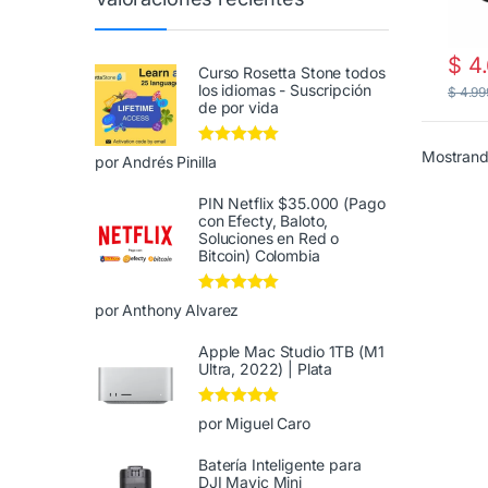
$
4.
Curso Rosetta Stone todos
los idiomas - Suscripción
$
4.99
de por vida
Mostrand
Valorado en
5
por Andrés Pinilla
de 5
PIN Netflix $35.000 (Pago
con Efecty, Baloto,
Soluciones en Red o
Bitcoin) Colombia
Valorado en
5
por Anthony Alvarez
de 5
Apple Mac Studio 1TB (M1
Ultra, 2022) | Plata
Valorado en
5
por Miguel Caro
de 5
Batería Inteligente para
DJI Mavic Mini