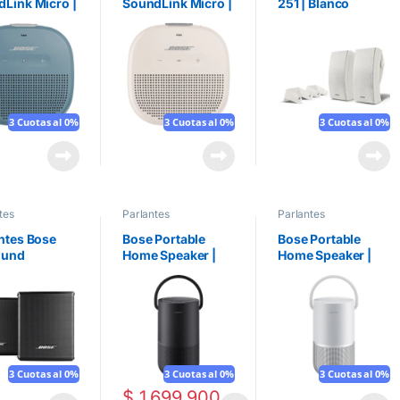
Link Micro |
SoundLink Micro |
251 | Blanco
Blanco
3 Cuotas al 0%
3 Cuotas al 0%
3 Cuotas al 0%
tes
Parlantes
Parlantes
ntes Bose
Bose Portable
Bose Portable
ound
Home Speaker |
Home Speaker |
ers | Negro
Negro
Plata
3 Cuotas al 0%
3 Cuotas al 0%
3 Cuotas al 0%
$
1.699.900