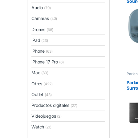
Sound
Azul
Audio
(79)
Cámaras
(43)
Drones
(68)
iPad
(23)
iPhone
(63)
iPhone 17 Pro
(6)
Mac
(80)
Parlan
Parla
Otros
(422)
Surr
Speak
Outlet
(43)
Productos digitales
(27)
Videojuegos
(2)
Watch
(21)