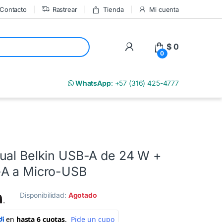
Contacto
Rastrear
Tienda
Mi cuenta
My Account
$
0
0
m
WhatsApp
: +57 (316) 425-4777
ual Belkin USB-A de 24 W +
-A a Micro-USB
Disponibilidad:
Agotado