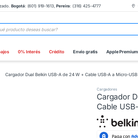
izado.
Bogotá
: (601) 919-1613,
Pereira
: (316) 425-4777
 de productos
bajos
0% Interés
Crédito
Envío gratis
Apple Premiu
Cargador Dual Belkin USB-A de 24 W + Cable USB-A a Micro-USB
Cargadores
Cargador D
Cable USB