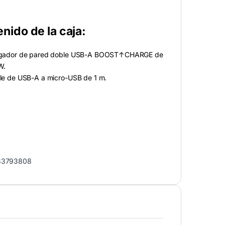
nido de la caja:
gador de pared doble USB-A BOOST↑CHARGE de
W.
le de USB-A a micro-USB de 1 m.
83793808