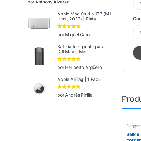
por Anthony Alvarez
de 5
Apple Mac Studio 1TB (M1
Cor
Ultra, 2022) | Plata
Valorado en
5
por Miguel Caro
de 5
Batería Inteligente para
DJI Mavic Mini
Valorado en
5
por Heriberto Argüello
de 5
Apple AirTag | 1 Pack
Valorado en
5
por Andrés Pinilla
Prod
de 5
Cargado
Belkin
corrie