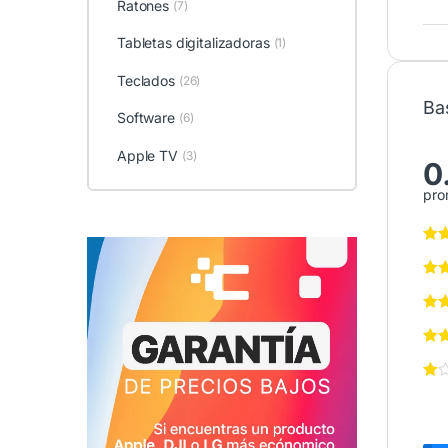
Ratones
(7)
Tabletas digitalizadoras
(1)
Teclados
(26)
Ba
Software
(6)
Apple TV
(3)
0
pro