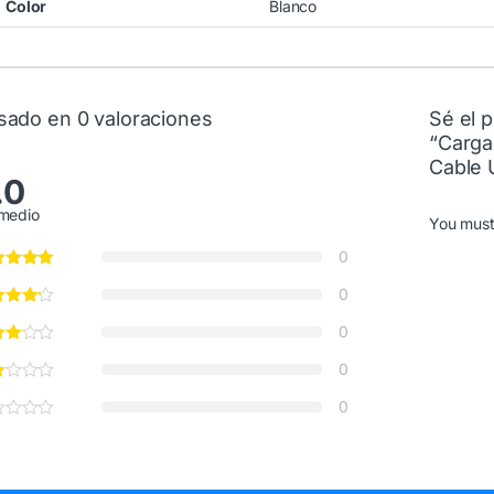
Color
Blanco
sado en 0 valoraciones
Sé el p
“Carga
Cable 
.0
medio
You mus
0
0
0
0
0