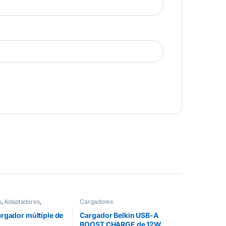
s
,
Adaptadores
,
Cargadores
es
rgador múltiple de
Cargador Belkin USB-A
BOOST CHARGE de 12W