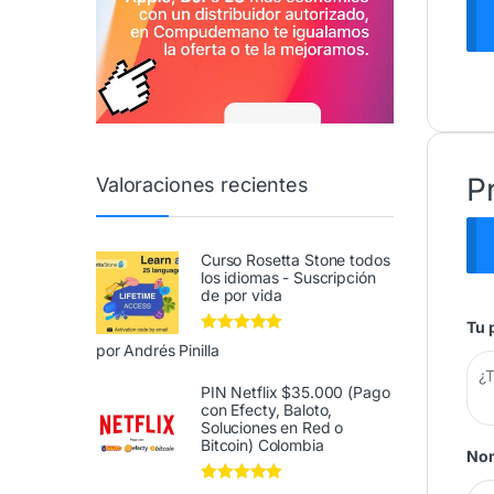
P
Valoraciones recientes
Curso Rosetta Stone todos
los idiomas - Suscripción
de por vida
Tu 
Valorado en
5
por Andrés Pinilla
de 5
PIN Netflix $35.000 (Pago
con Efecty, Baloto,
Soluciones en Red o
Bitcoin) Colombia
No
Valorado en
5