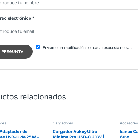
reo electrónico
*
Envíame una notificación por cada respuesta nueva.
uctos relacionados
res
Cargadores
Accesorio
Cargador
 Adaptador de
Cargador Aukey Ultra
kanex Ca
nte USB-C de 25W –
Mínima Pro USB-C 20W |
60w