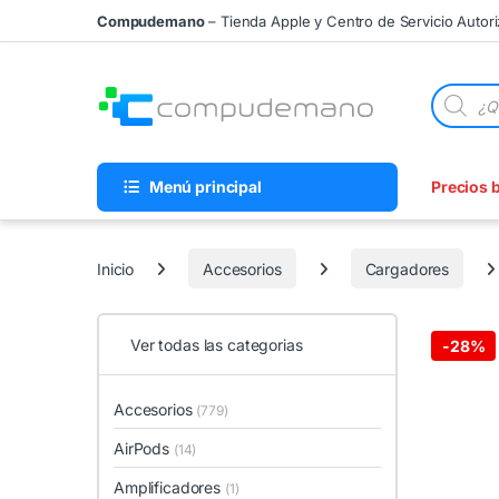
Skip to navigation
Skip to content
Compudemano
– Tienda Apple y Centro de Servicio Autor
Búsqueda
Menú principal
Precios 
Inicio
Accesorios
Cargadores
Ver todas las categorias
-
28%
Accesorios
(779)
AirPods
(14)
Amplificadores
(1)