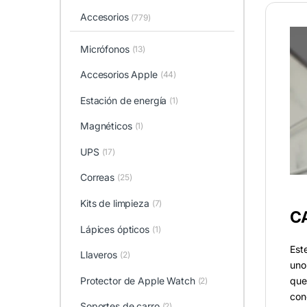
Accesorios
(779)
Micrófonos
(13)
Accesorios Apple
(44)
Estación de energía
(1)
Magnéticos
(1)
UPS
(17)
Correas
(25)
Kits de limpieza
(7)
C
Lápices ópticos
(1)
Est
Llaveros
(2)
uno
que
Protector de Apple Watch
(2)
con
Soportes de carro
(2)