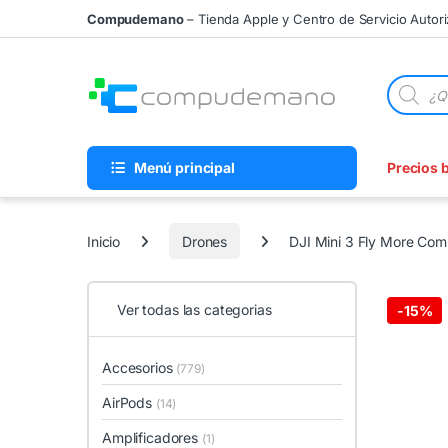
Skip to navigation
Skip to content
Compudemano
– Tienda Apple y Centro de Servicio Autor
Búsqueda
Menú principal
Precios 
Inicio
Drones
DJI Mini 3 Fly More Com
Ver todas las categorias
-
15%
Accesorios
(779)
AirPods
(14)
Amplificadores
(1)