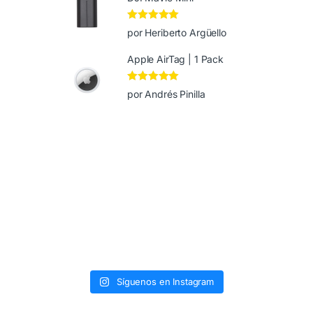
Valorado en
5
por Heriberto Argüello
de 5
Apple AirTag | 1 Pack
Valorado en
5
por Andrés Pinilla
de 5
Síguenos en Instagram