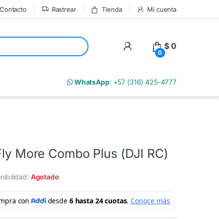
Contacto
Rastrear
Tienda
Mi cuenta
My Account
$
0
0
m
WhatsApp
: +57 (316) 425-4777
 Fly More Combo Plus (DJI RC)
nibilidad:
Agotado