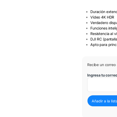
Duración extend
Vídeo 4K HDR
Verdadero dispa
Funciones intel
Resistencia al v
DJI RC (pantall
3 Cuotas al 0%
Apto para princi
Recibe un correo
Ingresa tu corre