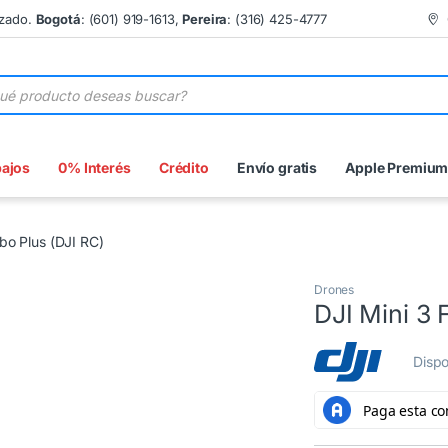
izado.
Bogotá
: (601) 919-1613,
Pereira
: (316) 425-4777
 de productos
bajos
0% Interés
Crédito
Envío gratis
Apple Premiu
bo Plus (DJI RC)
Drones
DJI Mini 3
Dispo