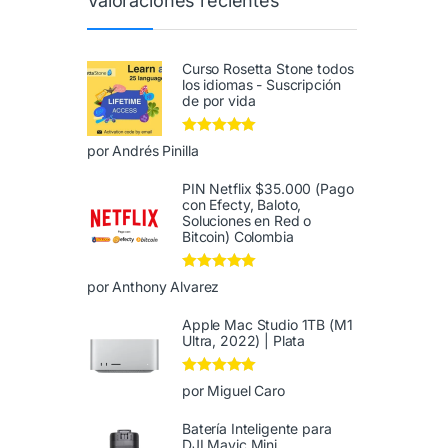
Valoraciones recientes
Curso Rosetta Stone todos
los idiomas - Suscripción
de por vida
Valorado en
5
por Andrés Pinilla
de 5
PIN Netflix $35.000 (Pago
con Efecty, Baloto,
Soluciones en Red o
Bitcoin) Colombia
Valorado en
5
por Anthony Alvarez
de 5
Apple Mac Studio 1TB (M1
Ultra, 2022) | Plata
Valorado en
5
por Miguel Caro
de 5
Batería Inteligente para
DJI Mavic Mini