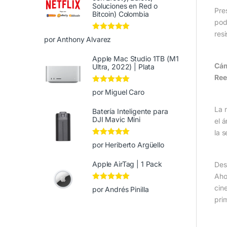
Soluciones en Red o
Pre
Bitcoin) Colombia
pod
res
Valorado en
5
por Anthony Alvarez
de 5
Apple Mac Studio 1TB (M1
Cám
Ultra, 2022) | Plata
Ree
Valorado en
5
por Miguel Caro
de 5
La 
Batería Inteligente para
DJI Mavic Mini
el 
la 
Valorado en
5
por Heriberto Argüello
de 5
Apple AirTag | 1 Pack
Des
Aho
Valorado en
5
cin
por Andrés Pinilla
de 5
prim