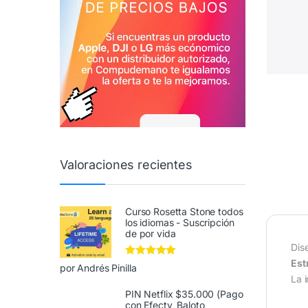
Valoraciones recientes
Curso Rosetta Stone todos
los idiomas - Suscripción
de por vida
Dis
Est
Valorado en
5
por Andrés Pinilla
de 5
La 
PIN Netflix $35.000 (Pago
con Efecty, Baloto,