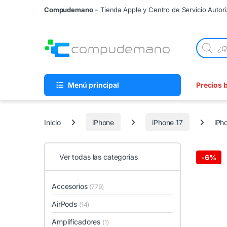
Skip to navigation
Skip to content
Compudemano
– Tienda Apple y Centro de Servicio Autor
Búsqueda
Menú principal
Precios 
Inicio
iPhone
iPhone 17
iPh
Ver todas las categorias
-
6%
Accesorios
(779)
AirPods
(14)
Amplificadores
(1)