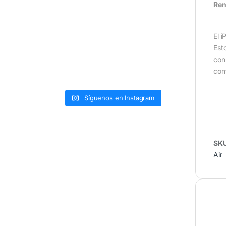
Ren
El 
Est
con
con
Síguenos en Instagram
SK
Air