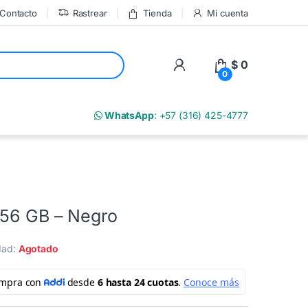
Contacto
Rastrear
Tienda
Mi cuenta
My Account
$
0
0
m
WhatsApp
: +57 (316) 425-4777
256 GB – Negro
idad:
Agotado