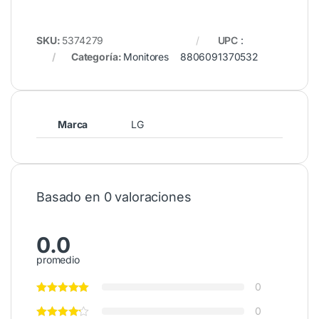
SKU:
5374279
UPC
:
Categoría:
Monitores
8806091370532
Marca
LG
Basado en 0 valoraciones
0.0
promedio
0
0