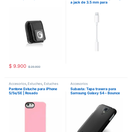
a jack de 3.5 mm para
audífonos
$
9.900
$
29.900
Accesorios
,
Estuches
,
Estuches
Accesorios
iPhone
Pantone Estuche para iPhone
Subasta: Tapa trasera para
5/5s/SE | Rosado
Samsung Galaxy S4 – Bounce
Spigen – Negro