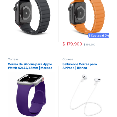
3 Cuotas al 0%
$
179.900
$
199.900
Correas
Correas
Correa de silicona para Apple
Seltureone Correa para
Watch 42/44/45mm | Morado
AirPods | Blanco