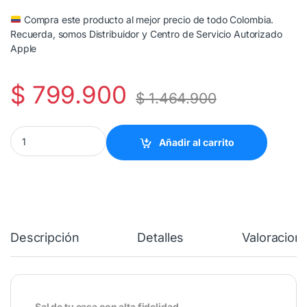
Compra este producto al mejor precio de todo Colombia.
Recuerda, somos Distribuidor y Centro de Servicio Autorizado
Apple
$
799.900
$
1.464.900
Parlante Bose portátil SoundLink Flex (2.ª generación) - Rosa qua
Añadir al carrito
Descripción
Detalles
Valoracion
Sal de tu casa con alta fidelidad