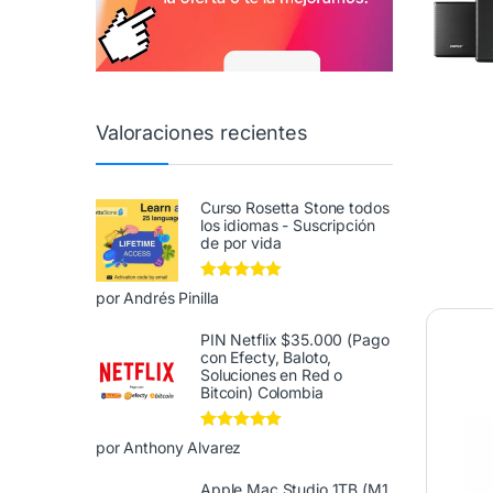
Valoraciones recientes
Curso Rosetta Stone todos
los idiomas - Suscripción
de por vida
Valorado en
5
por Andrés Pinilla
de 5
PIN Netflix $35.000 (Pago
con Efecty, Baloto,
Soluciones en Red o
Bitcoin) Colombia
Valorado en
5
por Anthony Alvarez
de 5
Apple Mac Studio 1TB (M1