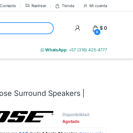
Contacto
Rastrear
Tienda
Mi cuenta
My Account
$
0
0
m
WhatsApp
: +57 (316) 425-4777
Bose Surround Speakers |
Disponibilidad:
Agotado