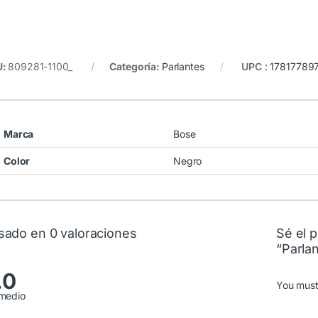
U:
809281-1100_
Categoría:
Parlantes
UPC
:
17817789
Marca
Bose
Color
Negro
sado en 0 valoraciones
Sé el p
“Parla
.0
You mus
medio