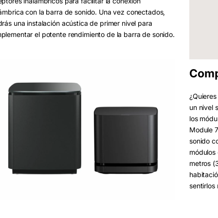
eptores inalámbricos para facilitar la conexión
lámbrica con la barra de sonido. Una vez conectados,
drás una instalación acústica de primer nivel para
plementar el potente rendimiento de la barra de sonido.
Compl
¿Quieres 
un nivel
los módu
Module 7
sonido c
módulos 
metros (
habitació
sentirlos