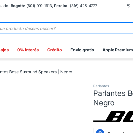
izado.
Bogotá
: (601) 919-1613,
Pereira
: (316) 425-4777
 de productos
bajos
0% Interés
Crédito
Envío gratis
Apple Premiu
antes Bose Surround Speakers | Negro
Parlantes
Parlantes 
Negro