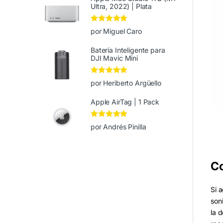
Ultra, 2022) | Plata
Valorado en
5
por Miguel Caro
de 5
Batería Inteligente para
DJI Mavic Mini
Valorado en
5
por Heriberto Argüello
de 5
Apple AirTag | 1 Pack
Valorado en
5
por Andrés Pinilla
de 5
Co
Si 
son
la d