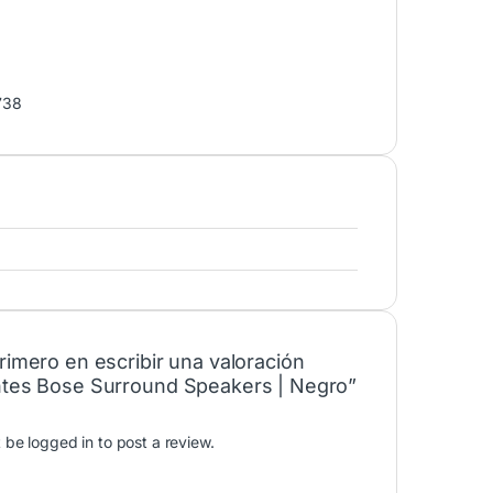
738
rimero en escribir una valoración
ntes Bose Surround Speakers | Negro”
t be
logged in
to post a review.