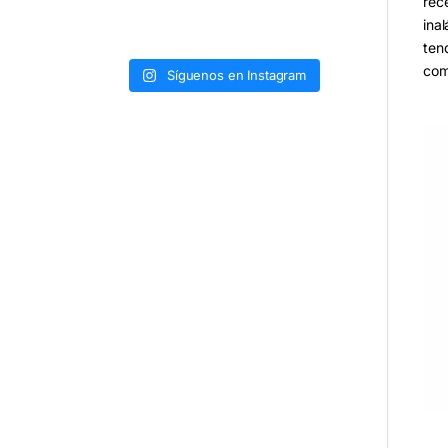
rec
ina
ten
com
Síguenos en Instagram