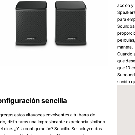
acción y
Speakers
para emp
Soundbar
proporcio
películas
manera.
Cuando se
que dese
que 10 cm
Surround
sonido q
nfiguración sencilla
agregas estos altavoces envolventes a tu barra de
ido, disfrutarás una impresionante experiencia similar a
el cine. ¿Y la configuración? Sencillo. Se incluyen dos