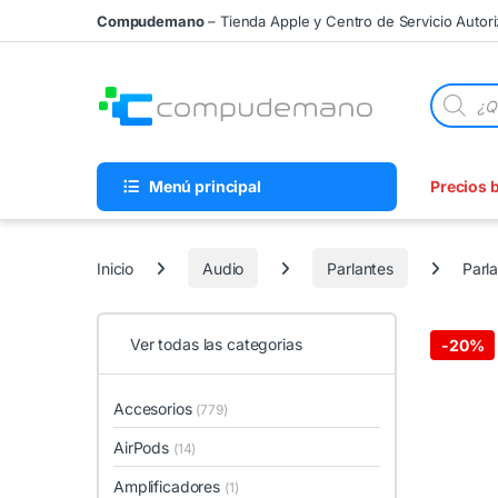
Skip to navigation
Skip to content
Compudemano
– Tienda Apple y Centro de Servicio Autor
Búsqueda
Menú principal
Precios 
Inicio
Audio
Parlantes
Parl
Ver todas las categorias
-
20%
Accesorios
(779)
AirPods
(14)
Amplificadores
(1)