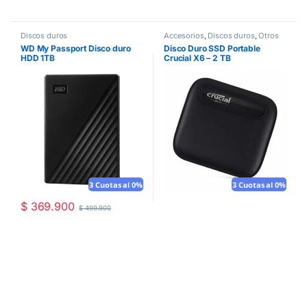
Discos duros
Accesorios
,
Discos duros
,
Otros
WD My Passport Disco duro
Disco Duro SSD Portable
HDD 1TB
Crucial X6 – 2 TB
3 Cuotas al 0%
3 Cuotas al 0%
$
369.900
$
499.900